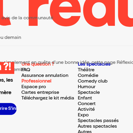
a/Agoram production
urs avis de la communauté
 ou demain
 ou simplement en quête d’une bonne idée, cette page Réflexion
Une question ?
Les spectacles
 ?!
te ressemble.
FAQ
Théâtre
Assurance annulation
Comédie
s, les
Professionnel
Comedy club
Espace pro
Humour
 mère
Cartes entreprise
Spectacle
Téléchargez le kit média
Enfant
Concert
S’inscrire S’inscrire S’inscrire S’inscrire S’inscrire S’inscrire S’inscrire S’inscrire S’inscrire S’inscrire S’inscrire S’inscrire
Activité
Expo
Spectacles passés
Autres spectacles
Autres