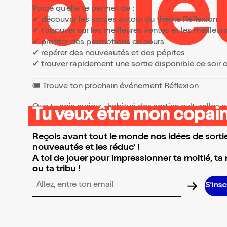
Mattan
Parce qu’elle te permet de :
✔ découvrir les sorties autour du thème Réflexion
✔ t’appuyer sur les meilleures ventes et les meille
✔ profiter des promotions en cours
✔ repérer des nouveautés et des pépites
✔ trouver rapidement une sortie disponible ce soir
🎟️ Trouve ton prochain événement Réflexion
Que tu sois curieux, habitué des sorties culturelles
Tu veux être mon copain
👉 Parcours la sélection et réserve l’événement qui 
Reçois avant tout le monde nos idées de sortie
nouveautés et les réduc' !
A toi de jouer pour impressionner ta moitié, ta
ou ta tribu !
Adresse email pour la newsletter