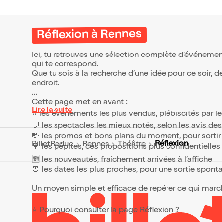
faire v
conjure
résign
En 2027
Réflexion à Rennes
électio
être la
Ici, tu retrouves une sélection complète d’événemen
être c
Pour ce
qui te correspond.
Clémen
Que tu sois à la recherche d’une idée pour ce soir, 
propos
endroit.
version
dire a
Cette page met en avant :
format
Lire la suite
arenas.
⭐ les événements les plus vendus, plébiscités par l
mêmes
💬 les spectacles les mieux notés, selon les avis de
moment
discou
💸 les promos et bons plans du moment, pour sortir 
candida
Réflexion
BilletReduc
Rennes
Théâtre
💎 les pépites, ces propositions plus confidentielle
vivre u
élector
🆕 les nouveautés, fraîchement arrivées à l’affiche
notre d
⏰ les dates les plus proches, pour une sortie spont
citoyenne. Fa
dégrad
Un moyen simple et efficace de repérer ce qui marche
et à la
politiq
nous fa
⭐ Pourquoi consulter la page Réflexion ?
Musiqu
Product