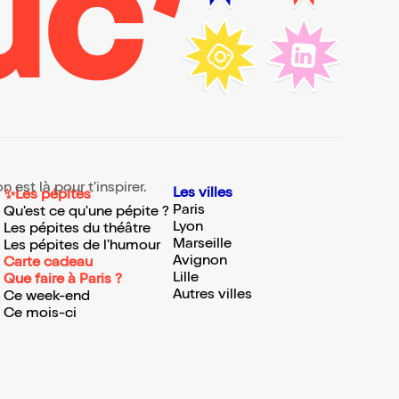
 est là pour t’inspirer.
Les villes
✨Les pépites
Paris
Qu'est ce qu'une pépite ?
Lyon
Les pépites du théâtre
Marseille
Les pépites de l'humour
Avignon
Carte cadeau
Lille
Que faire à Paris ?
Autres villes
Ce week-end
Ce mois-ci