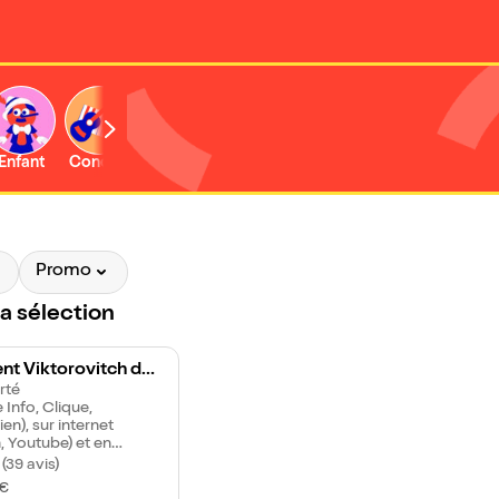
Enfant
Concert
Activité
Promo
la sélection
nt Viktorovitch da
rt de ne pas dire 202
rté
 Info, Clique,
nnes
en), sur internet
, Youtube) et en
ie (Le Pouvoir
 (39 avis)
ique, Logocratie)
€
it pour la première