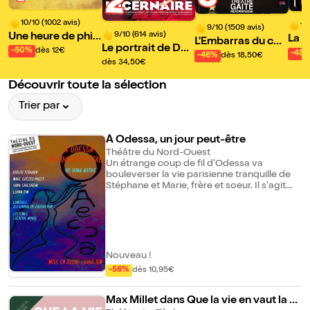
2
10/10 (1002 avis)
10
9/10 (1509 avis)
9/10 (614 avis)
Une heure de phil
La f
L'Embarras du cho
Le portrait de Dori
osophie (avec un
-50%
dès 12€
r
ix | de Sébastien A
-48
-46%
dès 18,50€
an Gray
mec qui ne sait pa
dès 34,50€
zzopardi et Sacha
s grand-chose)
Danino
Découvrir toute la sélection
Trier par
À Odessa, un jour peut-être
Théâtre du Nord-Ouest
Un étrange coup de fil d'Odessa va
bouleverser la vie parisienne tranquille de
Stéphane et Marie, frère et soeur. Il s'agit
d'un lointain héritage qui leur rappelle
soudain le fait qu'ils ignorent tout de leurs
origines côté maternel. Stéphane est
méfiant, Marie curieuse. Il découvrent ainsi
l'histoire insolite de Vassilka, leur
mystérieuse grand-mère slave qu'ils n'ont
Nouveau !
jamais connue... Entre réalité et légendes,
-56%
dès 10,95€
souvenirs, oublis et envies, les
interrogations tardives de deux parisiens et
fiers de l'être, frère et soeur, sur leurs
Max Millet dans Que la vie en vaut la p
origines occultées, et les liens familiaux