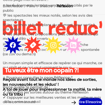
Cette page met en avant :
⭐ les événements les plus vendus, plébiscités par le
Réflexion
BilletReduc
Paris
Théâtre
public
💬 les spectacles les mieux notés, selon les avis des
spectateurs
💸 les promos et bons plans du moment, pour sortir à
prix réduit
💎 les pépites, ces propositions plus confidentielles qui
méritent d’être découvertes
🆕 les nouveautés, fraîchement arrivées à l’affiche
⏰ les dates les plus proches, pour une sortie spontanée
(ce soir ou demain)
Un moyen simple et efficace de repérer ce qui marche, ce
qui plaît et ce qui vaut vraiment le coup.
Tu veux être mon copain ?!
⭐ Pourquoi consulter la page Réflexion ?
Reçois avant tout le monde nos idées de sorties,
les nouveautés et les réduc' !
Parce qu’elle te permet de :
A toi de jouer pour impressionner ta moitié, ta mère
✔ découvrir les sorties autour du thème Réflexion
ou ta tribu !
✔ t’appuyer sur les meilleures ventes et les meilleurs avis
de la communauté
S’inscrire S’inscrire S’inscrire S’inscrire S’inscrire S
Adresse email pour la newsletter