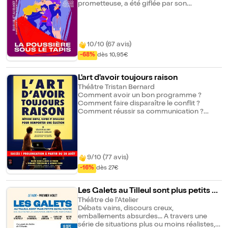
prometteuse, a été giflée par son
enrichit les histoires, contribue à l'émotion
partenaire lors de la répétition. Toute
du spectacle et à son originalité.
l'équipe artistique a été témoin de la
Distribution : Caroline Riche, Benjamin
tension entre les deux comédiens. La jeune
Gomez, Étienne Boisseau (piano).
femme veut partir et porter plainte
malheureusement personne ne la soutient.
10/10 (67 avis)
L'agresseur est une star adulée du public et
-68%
dès 10,95€
c'est à craindre que sans lui, la production
se retire du projet. Dans la loge de la jeune
actrice, tous défilent. On est entre "gens
L'art d'avoir toujours raison
bien" mais personne ne se positionne
Théâtre Tristan Bernard
clairement. Pour cette fois encore,
Comment avoir un bon programme ?
pourquoi ne pas mettre la poussière sous le
Comment faire disparaître le conflit ?
tapis ?
Comment réussir sa communication ?
Comment parler quand on n'a rien à dire ?
Et enfin, la plus importante et la plus difficile
de toutes : Comment – même quand on a
tort – avoir toujours raison ? Direction
d'acteurs : Guillaume Motte
9/10 (77 avis)
-16%
dès 27€
Les Galets au Tilleul sont plus petits q
u'au Havre
Théâtre de l'Atelier
Débats vains, discours creux,
emballements absurdes... A travers une
série de situations plus ou moins réalistes,