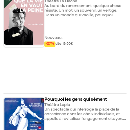
eine
Théâtre La Flèche
distendus qui les relient dans le temps et
Au bord du renoncement, quelque chose
l'espace à Odessa. Les secrets de
résiste. Un mot, un souvenir, un vertige.
l'énigmatique Babouchka Vassilka finissent
Dans un monde qui vacille, pourquoi
par traverser les interdits et les frontières,
continuer ? Entre humour noir et éclats de
pour soudain devenir concrets et
vie, une voix cherche, trébuche et laisse
provoquer une nécessaire compréhension
surgir une question : qu'est-ce qui, malgré
du présent et la projection rêvée dans
tout, nous tient encore en vie ?
l'avenir.
Nouveau !
-27%
dès 19,50€
Pourquoi les gens qui sèment
Théâtre Lepic
Un spectacle qui interroge la place de la
conscience dans les choix individuels, et
appelle à revitaliser l'engagement citoyen.
Chloé et Antoine s'aiment malgré leurs
désaccords. Elle, militante écologiste,