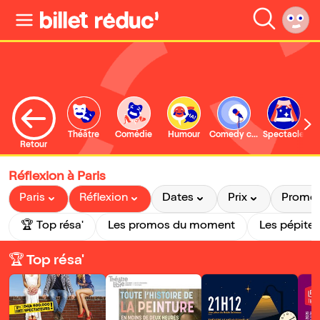
Théâtre
Comédie
Humour
Comedy club
Spectacle
Retour
Réflexion à Paris
Paris
Réflexion
Dates
Prix
Promo
🏆 Top résa'
Les promos du moment
Les pépites
🏆 Top résa'