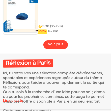
quatre interprètes improvisent avec leurs
mots et racontent avec leur corps ce qui se
joue entre les humains au-delà de leurs
discours anodins.
9/10 (35 avis)
-16%
dès 25€
Voir plus
Réflexion à Paris
Ici, tu retrouves une sélection complète d’événements,
spectacles et expériences regroupés autour du thème
Réflexion, pour t’aider à trouver rapidement la sortie qui
te correspond.
Que tu sois à la recherche d’une idée pour ce soir, demain
ou pour les prochaines semaines, cette page te permet
Lire la suite
d’explorer l’offre disponible à Paris, en un seul endroit.