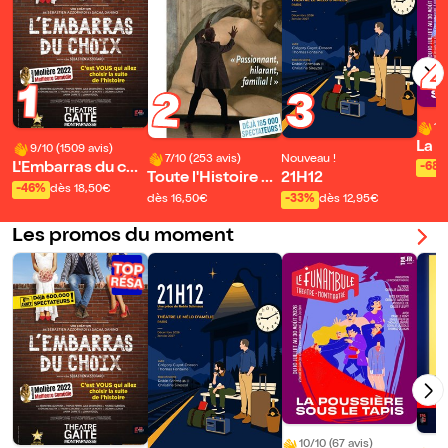
1
2
3
10
La p
9/10 (1509 avis)
7/10 (253 avis)
Nouveau !
le t
L'Embarras du cho
-68
Toute l'Histoire de
21H12
ix | de Sébastien A
-46%
dès 18,50€
la peinture en moi
dès 16,50€
-33%
dès 12,95€
zzopardi et Sacha
ns de deux heures
Danino
Les promos du moment
10/10 (67 avis)