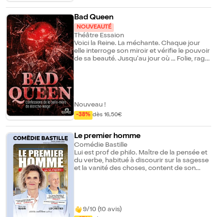
immersif, interactif, qui ne vous laissera pas
inchangé.
Bad Queen
NOUVEAUTÉ
Théâtre Essaion
Voici la Reine. La méchante. Chaque jour
elle interroge son miroir et vérifie le pouvoir
de sa beauté. Jusqu'au jour où ... Folie, rage,
obsession. Seule, face au miroir, elle
raconte son règne et cette plaie ouverte :
n'avoir jamais été aimée, comme Blanche-
Neige.
Nouveau !
-38%
dès 16,50€
Le premier homme
Comédie Bastille
Lui est prof de philo. Maître de la pensée et
du verbe, habitué à discourir sur la sagesse
et la vanité des choses, content de son
quotidien en somme. Elle est cheffe
d'entreprise. Elle mène de front une vie de
décisions, d'action, et aussi de mère et
femme " parfaite " facilitant la vie de tous,
sans qu'aucun des membres de la famille
9/10 (10 avis)
n'en ait vraiment conscience. Tout est