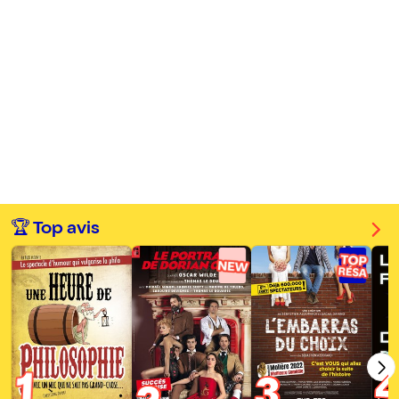
🏆 Top avis
1
3