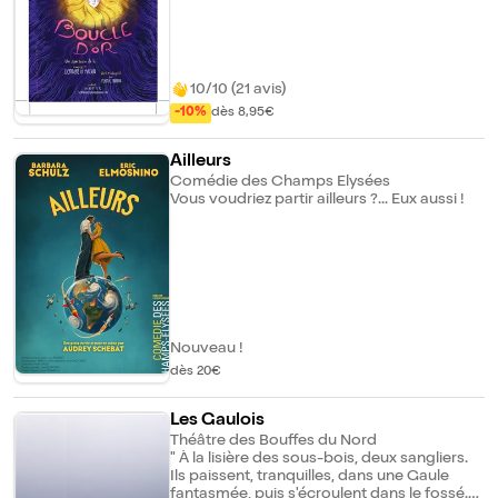
sensible tentent de nous convaincre
d'adopter leur version de l'histoire. Mais
c'est finalement le public qui, par
l'intermédiaire d'un jury désigné, choisit la
sentence. L'occasion pour les spectateurs
10/10 (21 avis)
de se positionner en tant que citoyens en
-10%
dès 8,95€
herbe et de se questionner : n'y a-t-il qu'une
seule vérité ?
Ailleurs
Comédie des Champs Elysées
Vous voudriez partir ailleurs ?... Eux aussi !
Nouveau !
dès 20€
Les Gaulois
Théâtre des Bouffes du Nord
" À la lisière des sous-bois, deux sangliers.
Ils paissent, tranquilles, dans une Gaule
fantasmée, puis s'écroulent dans le fossé.