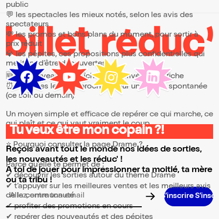
public
💬 les spectacles les mieux notés, selon les avis des
spectateurs
💸 les promos et bons plans du moment, pour sortir à
prix réduit
💎 les pépites, ces propositions plus confidentielles qui
méritent d’être découvertes
🆕 les nouveautés, fraîchement arrivées à l’affiche
⏰ les dates les plus proches, pour une sortie spontanée
(ce soir ou demain)
Un moyen simple et efficace de repérer ce qui marche, ce
qui plaît et ce qui vaut vraiment le coup.
Tu veux être mon copain ?!
⭐ Pourquoi consulter la page Drame ?
Reçois avant tout le monde nos idées de sorties,
les nouveautés et les réduc' !
Parce qu’elle te permet de :
A toi de jouer pour impressionner ta moitié, ta mère
✔ découvrir les sorties autour du thème Drame
ou ta tribu !
✔ t’appuyer sur les meilleures ventes et les meilleurs avis
de la communauté
Adresse email pour la newsletter
✔ profiter des promotions en cours
✔ repérer des nouveautés et des pépites