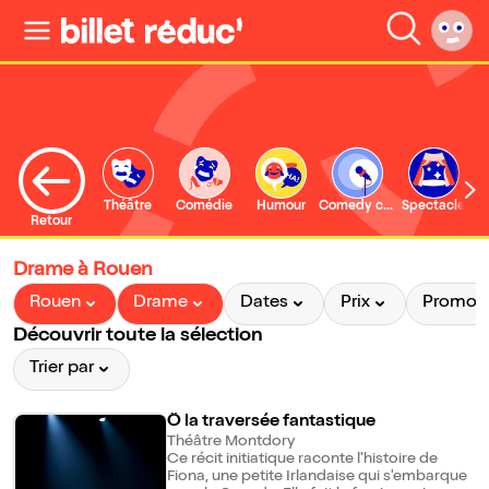
Théâtre
Comédie
Humour
Comedy club
Spectacle
Retour
Drame à Rouen
Rouen
Drame
Dates
Prix
Promo
Découvrir toute la sélection
Trier par
Ô la traversée fantastique
Théâtre Montdory
Ce récit initiatique raconte l'histoire de
Fiona, une petite Irlandaise qui s'embarque