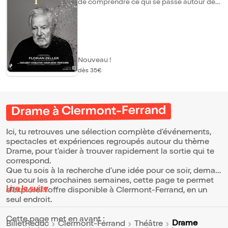
de comprendre ce qui se passe autour de
lui, il commence à douter de ses proches,
de son esprit et même de sa propre réalité.
Nouveau !
dès 35€
Drame à Clermont-Ferrand
Ici, tu retrouves une sélection complète d’événements,
spectacles et expériences regroupés autour du thème
Drame, pour t’aider à trouver rapidement la sortie qui te
correspond.
Que tu sois à la recherche d’une idée pour ce soir, demain
ou pour les prochaines semaines, cette page te permet
Lire la suite
d’explorer l’offre disponible à Clermont-Ferrand, en un
seul endroit.
Cette page met en avant :
Drame
BilletReduc
Clermont-Ferrand
Théâtre