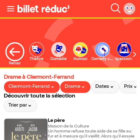
Théâtre
Comédie
Humour
Comedy club
Spectacle
Retour
Drame à Clermont-Ferrand
Clermont-Ferrand
Drame
Dates
Prix
Découvrir toute la sélection
Trier par
Le père
Maison de la Culture
Un homme refuse toute aide de sa fille au
fur et à mesure qu'il vieillit. Alors qu'il essaie