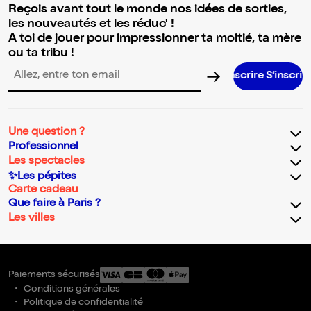
Reçois avant tout le monde nos idées de sorties,
les nouveautés et les réduc' !
A toi de jouer pour impressionner ta moitié, ta mère
ou ta tribu !
S’i
Adresse email pour la newsletter
Une question ?
Professionnel
Les spectacles
✨Les pépites
Carte cadeau
Que faire à Paris ?
Les villes
Paiements sécurisés
Conditions générales
Politique de confidentialité