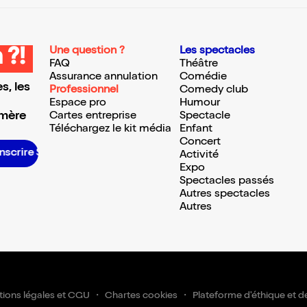
Une question ?
Les spectacles
 ?!
FAQ
Théâtre
Assurance annulation
Comédie
s, les
Professionnel
Comedy club
Espace pro
Humour
 mère
Cartes entreprise
Spectacle
Téléchargez le kit média
Enfant
Concert
S’inscrire S’inscrire S’inscrire S’inscrire S’inscrire S’inscrire S’inscrire S’inscrire S’inscrire S’inscrire S’inscrire S’inscrire
Activité
Expo
Spectacles passés
Autres spectacles
Autres
ions légales et CGU
Chartes cookies
Plateforme d'éthique et d