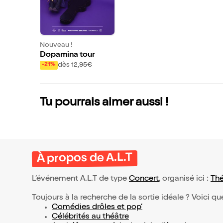
Nouveau !
Dopamina tour
dès 12,95€
-21%
Tu pourrais aimer aussi !
À propos de A.L.T
L’événement A.L.T de type
Concert
, organisé ici :
Thé
Toujours à la recherche de la sortie idéale ? Voici qu
Comédies drôles et pop’
Célébrités au théâtre