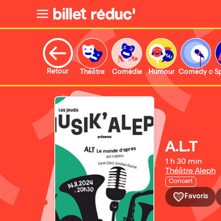
Retour
Théâtre
Comédie
Humour
Comedy clu
S
A.L.T
1 h 30 min
Théâtre Aleph
Concert
Favoris