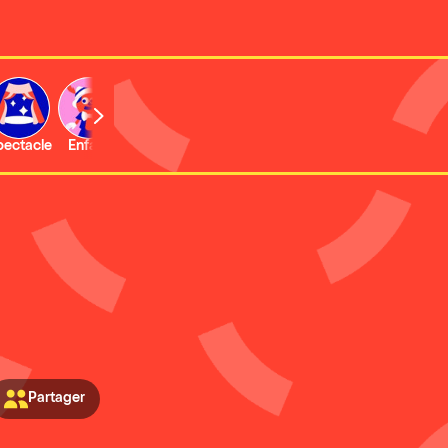
b
pectacle
Enfant
Concert
Activité
Expo et musée
Partager