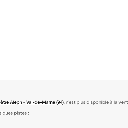
âtre Aleph
-
Val-de-Marne (94)
, n'est plus disponible à la ven
elques pistes :