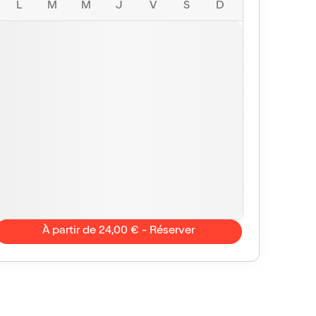
L
M
M
J
V
S
D
À partir de 24,00 € - Réserver
Justine44
10/10
Constance
Vu avec Billet Réduc'
le 20 sept. 2025