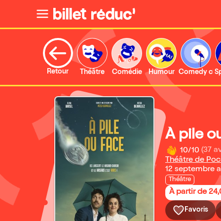
Retour
Théâtre
Comédie
Humour
Comedy clu
S
À pile o
10/10
(37 av
Théâtre de Poc
12 septembre 
Théâtre
À partir de 24
Favoris