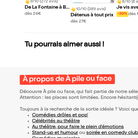
9/10 (272 avis)
8/10 (8 a
De La Fontaine à Bo
Je vis av
10/10 (389 avis)
oba
Mercury
dès 24€
dès 
-30%
Détenus à tout prix
dès 27€
Tu pourrais aimer aussi !
À propos de À pile ou face
Découvre À pile ou face, qui fait partie de notre s
Attention : les places sont limitées. Encore hésitant
Toujours à la recherche de la sortie idéale ? Voici qu
Comédies drôles et pop’
Célébrités au théâtre
Au théâtre, pour faire le plein d’émotions
Stand-up et humour
ou
soirée en comedy club