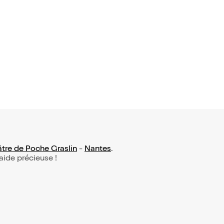
onviction
tre de Poche Graslin
-
Nantes
.
 aide précieuse !