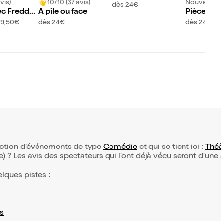
vis)
10/10 (37 avis)
Nouveau !
dès 24€
ec Freddy
À pile ou face
Pièce à c
19,50€
dès 24€
dès 24€
élection d’événements de type
Comédie
et qui se tient ici :
Théâ
(e) ? Les avis des spectateurs qui l'ont déjà vécu seront d'une
elques pistes :
s