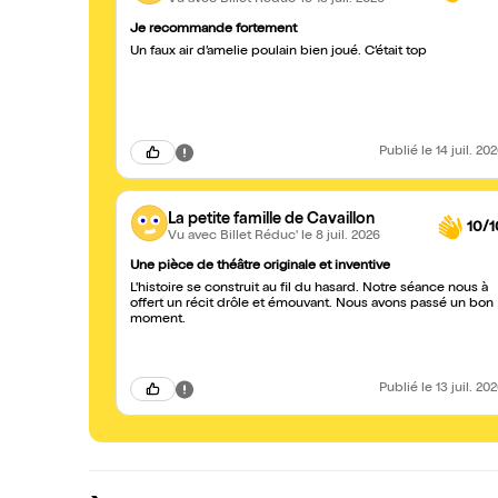
Je recommande fortement
Un faux air d’amelie poulain bien joué. C’était top
Publié
le 14 juil. 20
La petite famille de Cavaillon
10/1
Vu avec Billet Réduc'
le 8 juil. 2026
Une pièce de théâtre originale et inventive
L'histoire se construit au fil du hasard. Notre séance nous à
offert un récit drôle et émouvant. Nous avons passé un bon
moment.
Publié
le 13 juil. 20