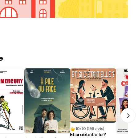
e
10/10 (195 avis)
Et si c'était elle ?