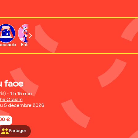
b
pectacle
Enfant
Concert
Activité
u face
is)
•
1 h 15 min
he Graslin
au 5 décembre 2026
,00 €
Partager