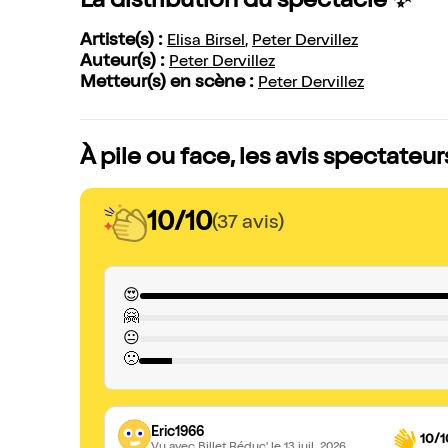
La distribution du spectacle ✨
Artiste(s) :
Elisa Birsel
,
Peter Dervillez
Auteur(s) :
Peter Dervillez
Metteur(s) en scène :
Peter Dervillez
À pile ou face, les avis spectateur
10/10
(37 avis)
😍
🤗
😐
🙁
Eric1966
10/1
Vu avec Billet Réduc'
le 13 juil. 2026