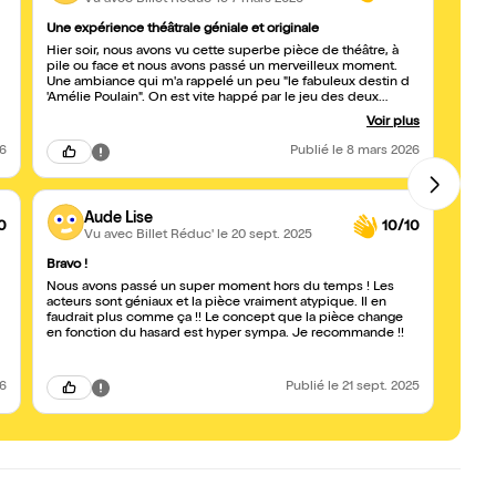
Une expérience théâtrale géniale et originale
Nouve
Hier soir, nous avons vu cette superbe pièce de théâtre, à
C'est
pile ou face et nous avons passé un merveilleux moment.
bien r
Une ambiance qui m'a rappelé un peu "le fabuleux destin d
'Amélie Poulain". On est vite happé par le jeu des deux
acteurs et de la mise en scène originale. Drôle, poétique,
Voir plus
philosophique...que du bonheur. Merci pour ce délicieux
moment. Pile cette pièce va rencontrer un succès fou, face
26
Publié
le 8 mars 2026
un Molière les attend...!
Aude Lise
0
10/10
Vu avec Billet Réduc'
le 20 sept. 2025
Bravo !
À voi
Nous avons passé un super moment hors du temps ! Les
Pièce
acteurs sont géniaux et la pièce vraiment atypique. Il en
de mi
faudrait plus comme ça !! Le concept que la pièce change
en fonction du hasard est hyper sympa. Je recommande !!
26
Publié
le 21 sept. 2025