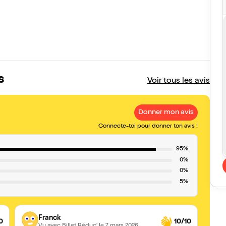
s
Voir tous les avis
Donner mon avis
Connecte-toi pour donner ton avis !
95%
0%
0%
5%
Franck
0
10/10
Vu avec Billet Réduc'
le 7 mars 2026