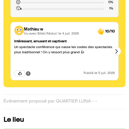
😐
0%
🙁
1%
Mathieu w
10/10
Vu avec Billet Réduc'
le 4 juil. 2026
Intéressant, amusant et captivant
Ge
Un spectacle conférence qui casse les codes des spectacles
Vu
un
plus traditionnel ! On y ressort plus grand 👍
On
hé
Publié
le 5 juil. 2026
Événement proposé par QUARTIER LUNA - -
Le lieu