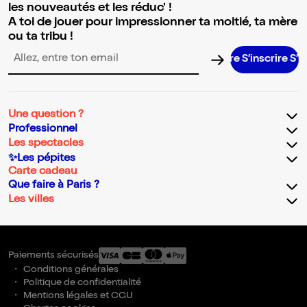
les nouveautés et les réduc' !
A toi de jouer pour impressionner ta moitié, ta mère
ou ta tribu !
S’inscrire S’inscr
Adresse email pour la newsletter
Une question ?
Professionnel
Les spectacles
✨Les pépites
Carte cadeau
Que faire à Paris ?
Les villes
Paiements sécurisés
Conditions générales
Politique de confidentialité
Mentions légales et CGU