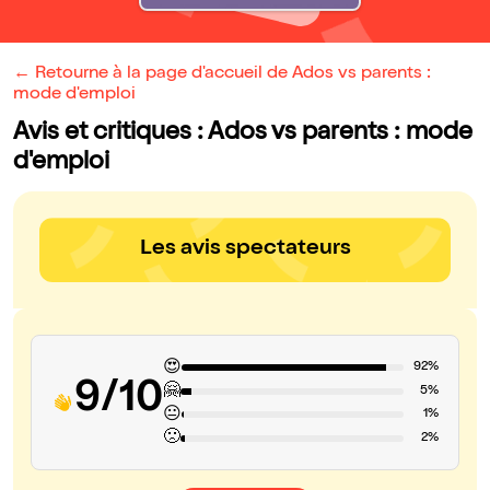
← Retourne à la page d'accueil de Ados vs parents :
mode d'emploi
Avis et critiques : Ados vs parents : mode
d'emploi
Les avis spectateurs
😍
92%
9/10
🤗
5%
😐
1%
🙁
2%