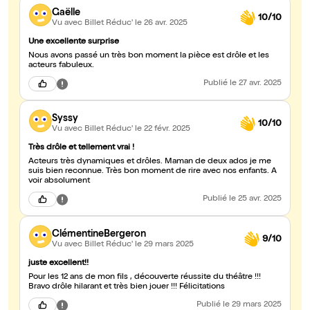
Gaëlle
10/10
Vu avec Billet Réduc'
le 26 avr. 2025
Une excellente surprise
Nous avons passé un très bon moment la pièce est drôle et les
acteurs fabuleux.
Publié
le 27 avr. 2025
Syssy
10/10
Vu avec Billet Réduc'
le 22 févr. 2025
Très drôle et tellement vrai !
Acteurs très dynamiques et drôles. Maman de deux ados je me
suis bien reconnue. Très bon moment de rire avec nos enfants. A
voir absolument
Publié
le 25 avr. 2025
ClémentineBergeron
9/10
Vu avec Billet Réduc'
le 29 mars 2025
juste excellent!!
Pour les 12 ans de mon fils , découverte réussite du théâtre !!!
Bravo drôle hilarant et très bien jouer !!! Félicitations
Publié
le 29 mars 2025