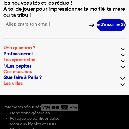
les nouveautés et les réduc' !
A toi de jouer pour impressionner ta moitié, ta mère
ou ta tribu !
S’inscrire S’inscri
Adresse email pour la newsletter
Une question ?
Professionnel
Les spectacles
✨Les pépites
Carte cadeau
Que faire à Paris ?
Les villes
Paiements sécurisés
Conditions générales
Politique de confidentialité
Mentions légales et CGU