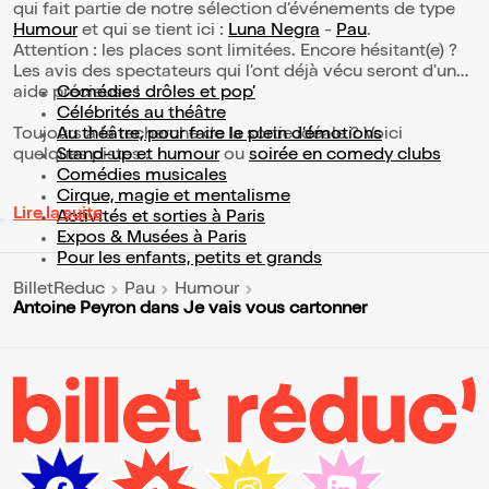
qui fait partie de notre sélection d’événements de type
Humour
et qui se tient ici :
Luna Negra
-
Pau
.
Attention : les places sont limitées. Encore hésitant(e) ?
Les avis des spectateurs qui l'ont déjà vécu seront d'une
aide précieuse !
Comédies drôles et pop’
Célébrités au théâtre
Toujours à la recherche de la sortie idéale ? Voici
Au théâtre, pour faire le plein d’émotions
quelques pistes :
Stand-up et humour
ou
soirée en comedy clubs
Comédies musicales
Cirque, magie et mentalisme
Lire la suite
Activités et sorties à Paris
Expos & Musées à Paris
Pour les enfants, petits et grands
BilletReduc
Pau
Humour
Antoine Peyron dans Je vais vous cartonner