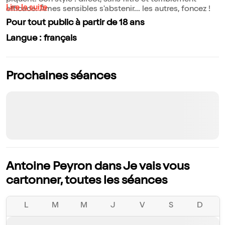
piquent. Son style : direct, sans filtre et terriblement
Lire la suite
efficace. Âmes sensibles s'abstenir... les autres, foncez !
Pour tout public à partir de 18 ans
Langue : français
Prochaines séances
Antoine Peyron dans Je vais vous
cartonner, toutes les séances
L
M
M
J
V
S
D