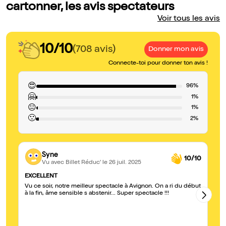
cartonner, les avis spectateurs
Voir tous les avis
10/10
(708 avis)
Donner mon avis
Connecte-toi pour donner ton avis !
😍
96%
🤗
1%
😐
1%
🙁
2%
Syne
10/10
Vu avec Billet Réduc'
le 26 juil. 2025
EXCELLENT
Fo
Vu ce soir, notre meilleur spectacle à Avignon. On a ri du début
Su
à la fin, âme sensible s abstenir... Super spectacle !!!
r