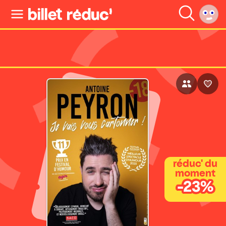
réduc' du
moment
-23%