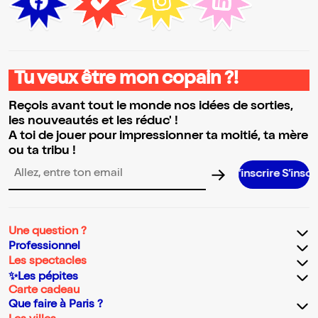
Tu veux être mon copain ?!
Reçois avant tout le monde nos idées de sorties,
les nouveautés et les réduc' !
A toi de jouer pour impressionner ta moitié, ta mère
ou ta tribu !
S’inscrire S’inscrire S’inscri
Adresse email pour la newsletter
Une question ?
Professionnel
Les spectacles
✨Les pépites
Carte cadeau
Que faire à Paris ?