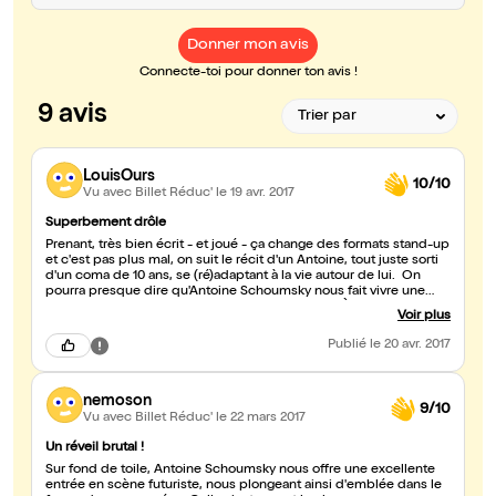
Donner mon avis
Connecte-toi pour donner ton avis !
9 avis
LouisOurs
10/10
Vu avec Billet Réduc'
le 19 avr. 2017
Superbement drôle
Prenant, très bien écrit - et joué - ça change des formats stand-up
et c'est pas plus mal, on suit le récit d'un Antoine, tout juste sorti
d'un coma de 10 ans, se (ré)adaptant à la vie autour de lui. On
pourra presque dire qu'Antoine Schoumsky nous fait vivre une
EMI (expérience de mort imminente) détachée! À aller voir sans
Voir plus
hésiter!
Publié
le 20 avr. 2017
nemoson
9/10
Vu avec Billet Réduc'
le 22 mars 2017
Un réveil brutal !
Sur fond de toile, Antoine Schoumsky nous offre une excellente
entrée en scène futuriste, nous plongeant ainsi d'emblée dans le