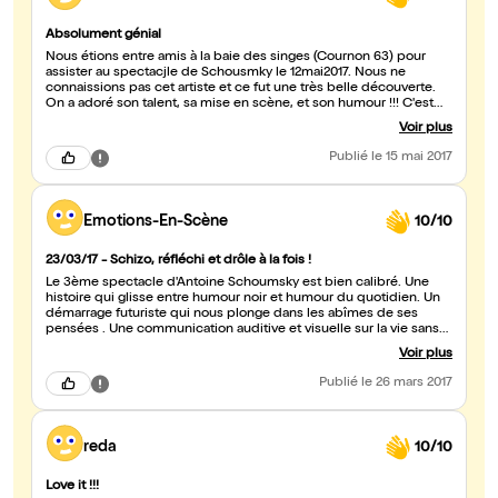
Absolument génial
Nous étions entre amis à la baie des singes (Cournon 63) pour
assister au spectacjle de Schousmky le 12mai2017. Nous ne
connaissions pas cet artiste et ce fut une très belle découverte.
On a adoré son talent, sa mise en scène, et son humour !!! C'est
vraiment un spectacle très drôle que nous recommandons d'aller
Voir plus
voir. Merci à Schoumsky pour ce beau moment de détente.
Publié
le 15 mai 2017
Emotions-En-Scène
10/10
23/03/17 - Schizo, réfléchi et drôle à la fois !
Le 3ème spectacle d'Antoine Schoumsky est bien calibré. Une
histoire qui glisse entre humour noir et humour du quotidien. Un
démarrage futuriste qui nous plonge dans les abîmes de ses
pensées . Une communication auditive et visuelle sur la vie sans
filtre , réfléchie et naturelle que j'ai eu plaisir à écouter et à voir. Je
Voir plus
l'ai suivi dans ses délires, élucubrations et pertinences jusqu'à la
fin. Merci pour cette soirée !
Publié
le 26 mars 2017
reda
10/10
Love it !!!