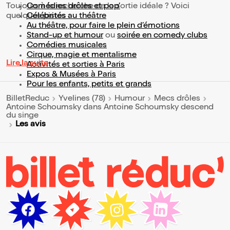
Toujours à la recherche de la sortie idéale ? Voici
Comédies drôles et pop’
quelques pistes :
Célébrités au théâtre
Au théâtre, pour faire le plein d’émotions
Stand-up et humour
ou
soirée en comedy clubs
Comédies musicales
Cirque, magie et mentalisme
Lire la suite
Activités et sorties à Paris
Expos & Musées à Paris
Pour les enfants, petits et grands
BilletReduc
Yvelines (78)
Humour
Mecs drôles
Antoine Schoumsky dans Antoine Schoumsky descend
du singe
Les avis