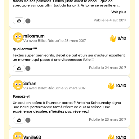
fracas de ses pensées. Celles juste avant le choc... que ce
spectacle va nous offrir tout du long (!). Antoine se réveille en
2016, après 10 ans de coma. Il signe là une excellente performance
Voir plus
d'écriture. Ici, pas de temps mort. Un nouveau seul en scène à la
fois trash, drôle, absurde, inattendu, grinçant, plein de finesse et
Publié
le 4 avr. 2017
d'humour noir. Un saut à la perche fracassant de rire. Un véritable
singe à découvrir et à ne pas manquer.
milosmum
9/10
Vu avec Billet Réduc'
le 23 mars 2017
quel acteur !!!!
Textes super bien écrits, débit de ouf et un jeu d'acteur excellent,
un moment qui passe à une viteeeeesse folle !!!
Publié
le 24 mars 2017
Safran
10/10
Vu avec Billet Réduc'
le 22 mars 2017
Foncez-y!
Un seul en scène à l'humour corrosif! Antoine Schoumsky signe
une belle performance tant à l'écriture qu'à la scène! Une
expérience décalée, n'hésitez pas, réservez!
Publié
le 23 mars 2017
Vanille63
10/10