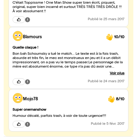
C'était Toppissme ! One Man Show super bien écrit, piquant,
original, super bien incarné et surtout TRÈS TRÈS TRÈS DRÔLE !!!
À voir absolument !!
Publié
le 25 mars 2017
Blamours
10/10
Quelle claque !
Bon bah Schoumsky a tué le match... Le texte est à la fois trash,
absurde et très fin, le mec est monstrueux en jeu et il a un débit
impressionnant, on a pas vu le temps passer.Le personnage de la
mère est absolument énorme, ce type n'a pas dû avoir une
enfance facile :-) Pendant l'explication de l'origine du format A4,
Voir plus
on a failli s'étouffer de rire. Bref un grand Bravo, foncez le voir,
c'est génial !
Publié
le 24 mars 2017
Mojo78
8/10
Super onemanshow
Humour décalé, parfois trash, à voir de toute urgence!!!!
Publié
le 5 févr. 2017