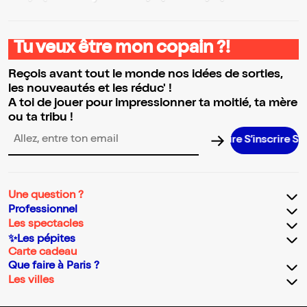
Tu veux être mon copain ?!
Reçois avant tout le monde nos idées de sorties,
les nouveautés et les réduc' !
A toi de jouer pour impressionner ta moitié, ta mère
ou ta tribu !
S’inscrire S’ins
Adresse email pour la newsletter
Une question ?
Professionnel
Les spectacles
✨Les pépites
Carte cadeau
Que faire à Paris ?
Les villes