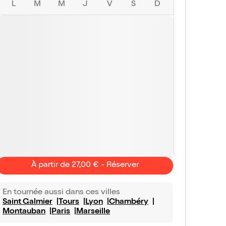
L
M
M
J
V
S
D
À partir de 27,00 € - Réserver
En tournée aussi dans ces villes
Saint Galmier
Tours
Lyon
Chambéry
Montauban
Paris
Marseille