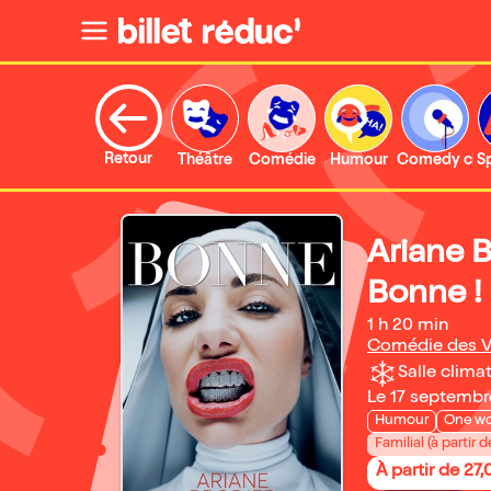
Retour
Théâtre
Comédie
Humour
Comedy clu
S
Ariane 
Bonne !
1 h 20 min
Comédie des V
Salle climat
Le 17 septembr
Humour
One w
Familial (à partir d
À partir de 27