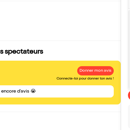
is spectateurs
Donner mon avis
Connecte-toi pour donner ton avis !
s encore d'avis 😭