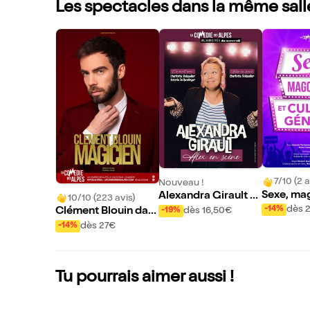
Les spectacles dans la même sall
7/10 (2 a
Nouveau !
Sexe, mag
Alexandra Girault d
10/10 (223 avis)
culture g
ans Alex en Scène
dès 
-14%
dès 16,50€
Clément Blouin dan
-19%
s Magicien
dès 27€
-14%
Tu pourrais aimer aussi !