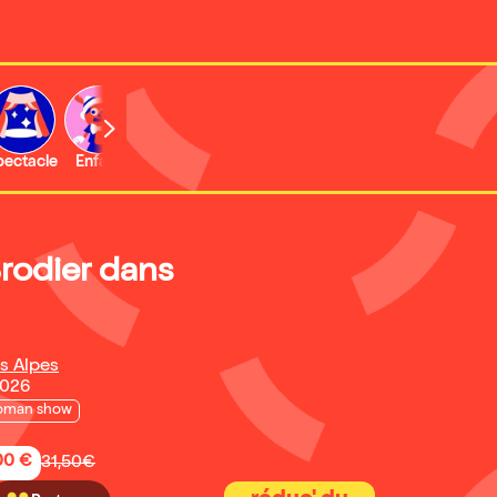
b
pectacle
Enfant
Concert
Activité
Expo et musée
Brodier dans
s Alpes
2026
oman show
,00 €
31,50€