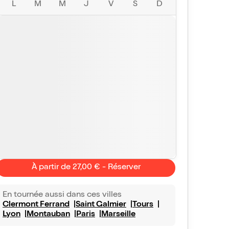
L
M
M
J
V
S
D
À partir de 27,00 € - Réserver
En tournée aussi dans ces villes
Clermont Ferrand
Saint Galmier
Tours
Lyon
Montauban
Paris
Marseille