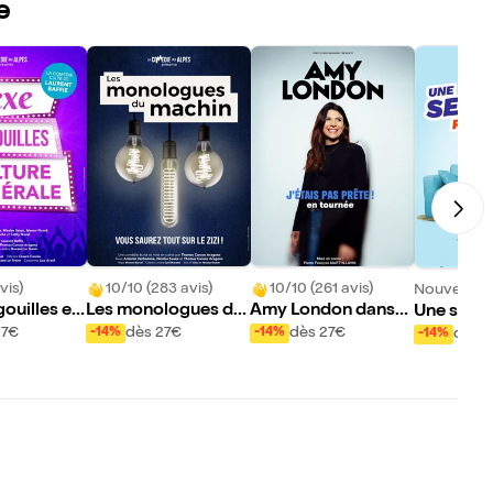
e
vis)
10/10 (283 avis)
10/10 (261 avis)
Nouveau !
ouilles et
Les monologues du
Amy London dans
Une semai
énérale
machin
J'étais pas prête !
us
27€
dès 27€
dès 27€
dès 
-14%
-14%
-14%