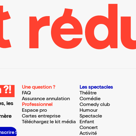
Une question ?
Les spectacles
 ?!
FAQ
Théâtre
Assurance annulation
Comédie
s, les
Professionnel
Comedy club
Espace pro
Humour
 mère
Cartes entreprise
Spectacle
Téléchargez le kit média
Enfant
Concert
nscrire S’inscrire S’inscrire S’inscrire S’inscrire S’inscrire S’inscrire S’inscrire S’inscrire S’inscrire S’inscrire S’inscrire
Activité