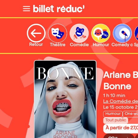
Retour
Théâtre
Comédie
Humour
Comedy clu
S
Ariane 
Bonne
1 h 10 min
La Comédie de
Le 15 octobre 
Humour
One w
Tout public
À partir de 27