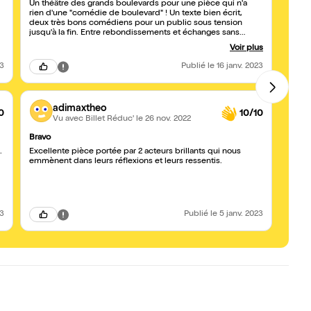
Un théâtre des grands boulevards pour une pièce qui n'a
On pa
rien d'une "comédie de boulevard" ! Un texte bien écrit,
deux très bons comédiens pour un public sous tension
jusqu'à la fin. Entre rebondissements et échanges sans
concession, voilà une pièce à découvrir (qui restera dans ma
Voir plus
mémoire)...
23
Publié
le 16 janv. 2023
adimaxtheo
0
10/10
Vu avec Billet Réduc'
le 26 nov. 2022
Bravo
Intrig
.
Excellente pièce portée par 2 acteurs brillants qui nous
Un mé
emmènent dans leurs réflexions et leurs ressentis.
d'émot
bon mo
pièce
ami-
23
Publié
le 5 janv. 2023