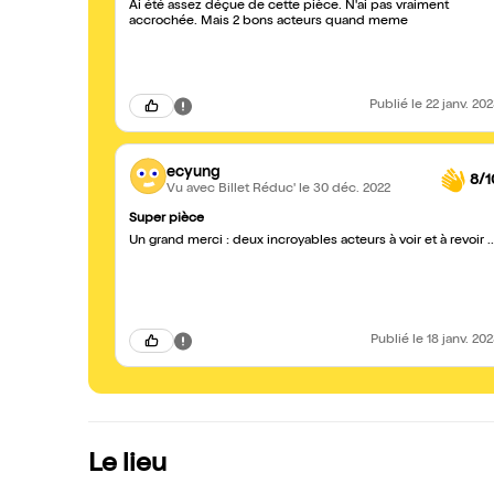
Ai été assez déçue de cette pièce. N'ai pas vraiment
accrochée. Mais 2 bons acteurs quand meme
Publié
le 22 janv. 20
ecyung
8/1
Vu avec Billet Réduc'
le 30 déc. 2022
Super pièce
Un grand merci : deux incroyables acteurs à voir et à revoir ..
Publié
le 18 janv. 20
Le lieu