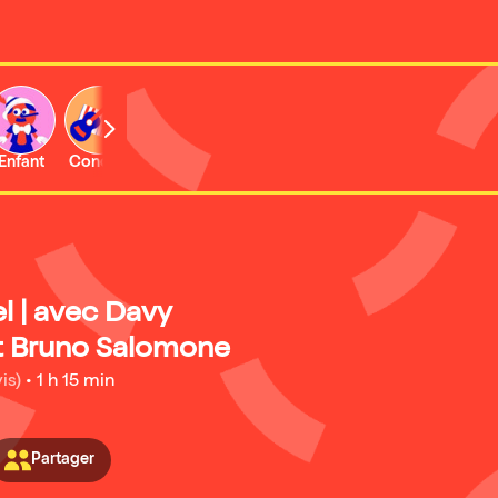
Enfant
Concert
Activité
Expo et musée
l | avec Davy
t Bruno Salomone
is)
•
1 h 15 min
Partager