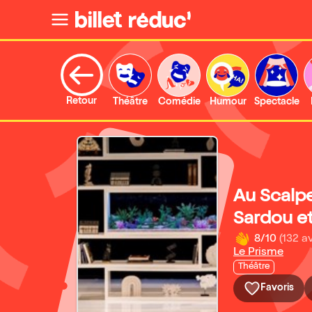
Retour
Théâtre
Comédie
Humour
Spectacle
Au Scalpe
Sardou e
8/10
(132 av
Le Prisme
Théâtre
Favoris