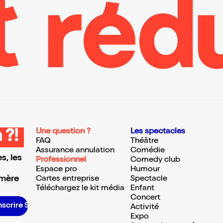
Une question ?
Les spectacles
 ?!
FAQ
Théâtre
Assurance annulation
Comédie
s, les
Professionnel
Comedy club
Espace pro
Humour
 mère
Cartes entreprise
Spectacle
Téléchargez le kit média
Enfant
Concert
nscrire S’inscrire S’inscrire S’inscrire S’inscrire S’inscrire S’inscrire S’inscrire S’inscrire S’inscrire S’inscrire S’inscrire
Activité
Expo