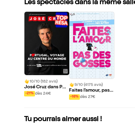
Les spectacles dans la même sall
10/10 (182 avis)
9/10 (4175 avis)
José Cruz dans Por
Faites l'amour, pas d
tugal, Voyage au Ce
dès 24€
-21%
es gosses
dès 27€
-16%
ntre du Monde
Tu pourrais aimer aussi !