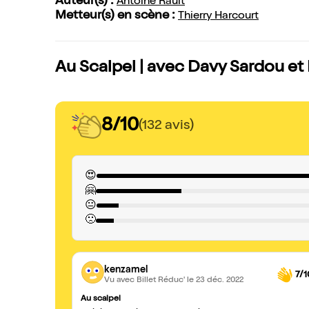
Auteur(s) :
Antoine Rault
Metteur(s) en scène :
Thierry Harcourt
Au Scalpel | avec Davy Sardou et
8/10
(132 avis)
😍
🤗
😐
🙁
kenzamel
7/1
Vu avec Billet Réduc'
le 23 déc. 2022
Au scalpel