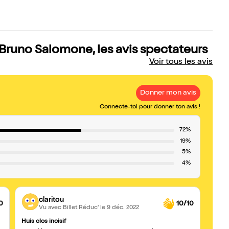
 Bruno Salomone, les avis spectateurs
Voir tous les avis
Donner mon avis
Connecte-toi pour donner ton avis !
72%
19%
5%
4%
claritou
0
10/10
Vu avec Billet Réduc'
le 9 déc. 2022
Huis clos incisif
Bon s