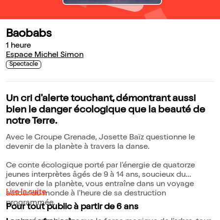
Baobabs
1 heure
Espace Michel Simon
Spectacle
Un cri d'alerte touchant, démontrant aussi
bien le danger écologique que la beauté de
notre Terre.
Avec le Groupe Grenade, Josette Baïz questionne le
devenir de la planète à travers la danse.
Ce conte écologique porté par l'énergie de quatorze
jeunes interprètes âgés de 9 à 14 ans, soucieux du
devenir de la planète, vous entraîne dans un voyage
Lire la suite
autour du monde à l'heure de sa destruction
programmée.
Pour tout public à partir de 6 ans