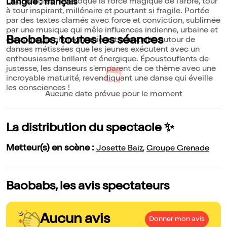
La chorégraphie évoque la force magique de l'arbre, tour
Langue : français
à tour inspirant, millénaire et pourtant si fragile. Portée
par des textes clamés avec force et conviction, sublimée
par une musique qui mêle influences indienne, urbaine et
Baobabs, toutes les séances
classique, la chorégraphie est construite autour de
danses métissées que les jeunes exécutent avec un
enthousiasme brillant et énergique. Époustouflants de
justesse, les danseurs s'emparent de ce thème avec une
incroyable maturité, revendiquant une danse qui éveille
les consciences !
Aucune date prévue pour le moment
La distribution du spectacle ✨
Metteur(s) en scène :
Josette Baiz
,
Groupe Grenade
Baobabs, les avis spectateurs
Aucun avis
Donner mon avis