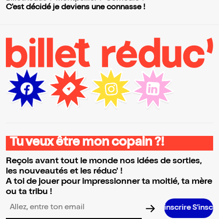
C'est décidé je deviens une connasse !
Tu veux être mon copain ?!
Reçois avant tout le monde nos idées de sorties,
les nouveautés et les réduc' !
A toi de jouer pour impressionner ta moitié, ta mère
ou ta tribu !
S’inscrire S’inscrire S’inscrire
Adresse email pour la newsletter