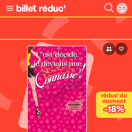
réduc' du
moment
-18%