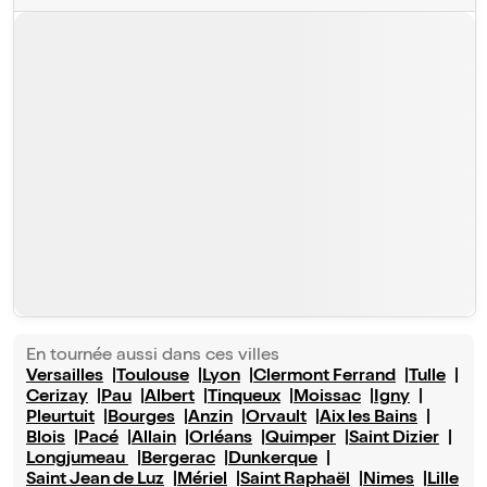
En tournée aussi dans ces villes
Versailles
Toulouse
Lyon
Clermont Ferrand
Tulle
Cerizay
Pau
Albert
Tinqueux
Moissac
Igny
Pleurtuit
Bourges
Anzin
Orvault
Aix les Bains
Blois
Pacé
Allain
Orléans
Quimper
Saint Dizier
Longjumeau
Bergerac
Dunkerque
Saint Jean de Luz
Mériel
Saint Raphaël
Nimes
Lille