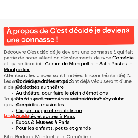
À propos de C'est décidé je deviens
une connasse !
Découvre C'est décidé je deviens une connasse !, qui fait
partie de notre sélection d’événements de type
Comédie
et qui se tient ici :
Corum de Montpellier - Salle Pasteur
-
Montpellier
.
Attention : les places sont limitées. Encore hésitant(e) ?
Les avis des spectateurs qui l'ont déjà vécu seront d'une
Comédies drôles et pop’
aide précieuse !
Célébrités au théâtre
Au théâtre, pour faire le plein d’émotions
Toujours à la recherche de la sortie idéale ? Voici
Stand-up et humour
ou
soirée en comedy clubs
quelques pistes :
Comédies musicales
Cirque, magie et mentalisme
Lire la suite
Activités et sorties à Paris
Expos & Musées à Paris
Pour les enfants, petits et grands
BilletReduc
Montpellier
Comédie