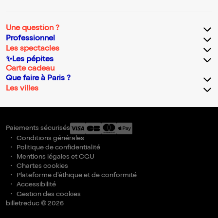
Une question ?
Professionnel
Les spectacles
✨Les pépites
Carte cadeau
Que faire à Paris ?
Les villes
Paiements sécurisés
Conditions générales
Politique de confidentialité
Mentions légales et CGU
Chartes cookies
Plateforme d'éthique et de conformité
Accessibilité
Gestion des cookies
billetreduc © 2026