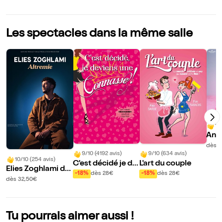
Les spectacles dans la même salle
10
Ana
ns O
dès 
9/10 (4192 avis)
9/10 (634 avis)
10/10 (254 avis)
C'est décidé je de
L'art du couple
Elies Zoghlami da
viens une connass
-18%
dès 28€
-18%
dès 28€
ns Altremie
dès 32,50€
e !
Tu pourrais aimer aussi !