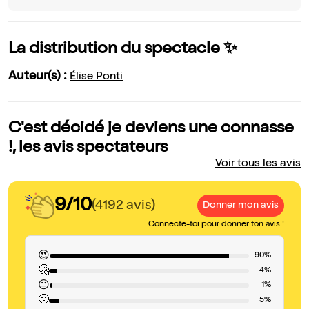
La distribution du spectacle ✨
Auteur(s) :
Élise Ponti
C'est décidé je deviens une connasse
!, les avis spectateurs
Voir tous les avis
9/10
(4192 avis)
Donner mon avis
Connecte-toi pour donner ton avis !
😍
90%
🤗
4%
😐
1%
🙁
5%