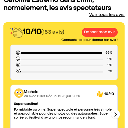
Caroline Estremo dans Enfin,
normalement, les avis spectateurs
Voir tous les avis
10/10
(183 avis)
Donner mon avis
Connecte-toi pour donner ton avis !
😍
99%
🤗
0%
😐
0%
🙁
1%
Michele
10/10
Vu avec Billet Réduc'
le 23 juil. 2026
Super caroline!
Ex
Formidable caroline! Super spectacle et personne très simple
Vo
et approchable pour des photos ou des autographes! Super
Es
soirée au festival d avignon! Je recommande a fond!
in
sp