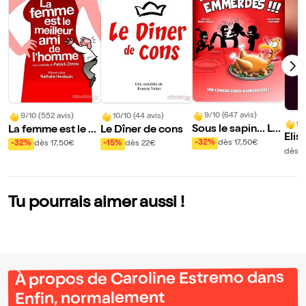
9/10 (647 avis)
9/10 (552 avis)
10/10 (44 avis)
9/
Sous le sapin... Le
La femme est le m
Le Dîner de cons
Elis
s emmerdes !
eilleur ami de l'ho
-32%
dès 17,50€
-32%
dès 17,50€
-15%
dès 22€
ans 
dès 3
mme
de 
Tu pourrais aimer aussi !
À propos de Caroline Estremo dans
Enfin, normalement