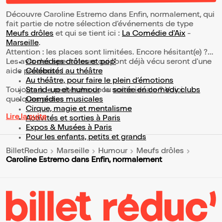
Découvre Caroline Estremo dans Enfin, normalement, qui
fait partie de notre sélection d’événements de type
Meufs drôles
et qui se tient ici :
La Comédie d'Aix
-
Marseille
.
Attention : les places sont limitées. Encore hésitant(e) ?
Les avis des spectateurs qui l'ont déjà vécu seront d'une
Comédies drôles et pop’
aide précieuse !
Célébrités au théâtre
Au théâtre, pour faire le plein d’émotions
Toujours à la recherche de la sortie idéale ? Voici
Stand-up et humour
ou
soirée en comedy clubs
quelques pistes :
Comédies musicales
Cirque, magie et mentalisme
Lire la suite
Activités et sorties à Paris
Expos & Musées à Paris
Pour les enfants, petits et grands
BilletReduc
Marseille
Humour
Meufs drôles
Caroline Estremo dans Enfin, normalement