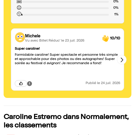
🤗
0%
😐
0%
🙁
1%
Michele
10/10
Vu avec Billet Réduc'
le 23 juil. 2026
Super caroline!
Ex
Formidable caroline! Super spectacle et personne très simple
Vo
et approchable pour des photos ou des autographes! Super
Es
soirée au festival d avignon! Je recommande a fond!
in
sp
Publié
le 24 juil. 2026
Caroline Estremo dans Normalement,
les classements