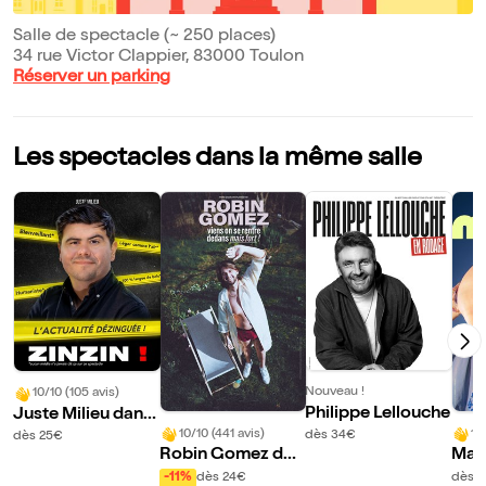
Salle de spectacle (~ 250 places)
34 rue Victor Clappier, 83000 Toulon
Réserver un parking
Les spectacles dans la même salle
Nouveau !
10/10 (105 avis)
Philippe Lellouche
Juste Milieu dans
Zinzin !
10/10 (441 avis)
10
dès 34€
dès 25€
Robin Gomez dan
Mar
s Viens on se rentr
-11%
dès 24€
dès 