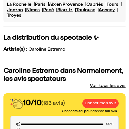
La Rochelle
Paris
Aix en Provence
Cabriès
Tours
Jonzac
Nîmes
Pacé
Biarritz
Toulouse
Annecy
Troyes
La distribution du spectacle ✨
Artiste(s) :
Caroline Estremo
Caroline Estremo dans Normalement,
les avis spectateurs
Voir tous les avis
10/10
(183 avis)
Donner mon avis
Connecte-toi pour donner ton avis !
😍
99%