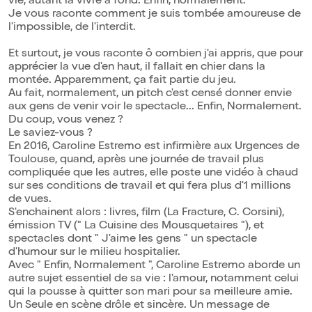
vie, autant la vivre à fond. Enfin, normalement.
Je vous raconte comment je suis tombée amoureuse de
l'impossible, de l'interdit.
Et surtout, je vous raconte ô combien j'ai appris, que pour
apprécier la vue d'en haut, il fallait en chier dans la
montée. Apparemment, ça fait partie du jeu.
Au fait, normalement, un pitch c'est censé donner envie
aux gens de venir voir le spectacle... Enfin, Normalement.
Du coup, vous venez ?
Le saviez-vous ?
En 2016, Caroline Estremo est infirmière aux Urgences de
Toulouse, quand, après une journée de travail plus
compliquée que les autres, elle poste une vidéo à chaud
sur ses conditions de travail et qui fera plus d'1 millions
de vues.
S'enchainent alors : livres, film (La Fracture, C. Corsini),
émission TV (" La Cuisine des Mousquetaires "), et
spectacles dont " J'aime les gens " un spectacle
d'humour sur le milieu hospitalier.
Avec " Enfin, Normalement ", Caroline Estremo aborde un
autre sujet essentiel de sa vie : l'amour, notamment celui
qui la pousse à quitter son mari pour sa meilleure amie.
Un Seule en scène drôle et sincère. Un message de