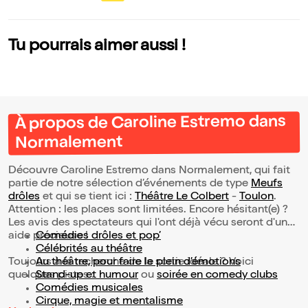
e dedans mais for
t !
Tu pourrais aimer aussi !
À propos de Caroline Estremo dans
Normalement
Découvre Caroline Estremo dans Normalement, qui fait
partie de notre sélection d’événements de type
Meufs
drôles
et qui se tient ici :
Théâtre Le Colbert
-
Toulon
.
Attention : les places sont limitées. Encore hésitant(e) ?
Les avis des spectateurs qui l'ont déjà vécu seront d'une
aide précieuse !
Comédies drôles et pop’
Célébrités au théâtre
Toujours à la recherche de la sortie idéale ? Voici
Au théâtre, pour faire le plein d’émotions
quelques pistes :
Stand-up et humour
ou
soirée en comedy clubs
Comédies musicales
Cirque, magie et mentalisme