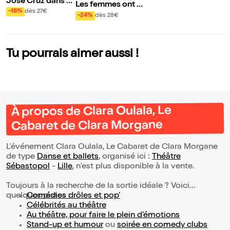
José Cruz dans P
Les femmes ont t
ortugal, Voyage a
-16%
dès 27€
oujours raison, les
-24%
dès 28€
u Centre du Mond
hommes n'ont jam
e
ais tort
Tu pourrais aimer aussi !
À propos de Clara Oulala, Le
Cabaret de Clara Morgane
L’événement Clara Oulala, Le Cabaret de Clara Morgane
de type
Danse et ballets
, organisé ici :
Théâtre
Sébastopol
-
Lille
, n'est plus disponible à la vente.
Toujours à la recherche de la sortie idéale ? Voici
quelques pistes :
Comédies drôles et pop’
Célébrités au théâtre
Au théâtre, pour faire le plein d’émotions
Stand-up et humour
ou
soirée en comedy clubs