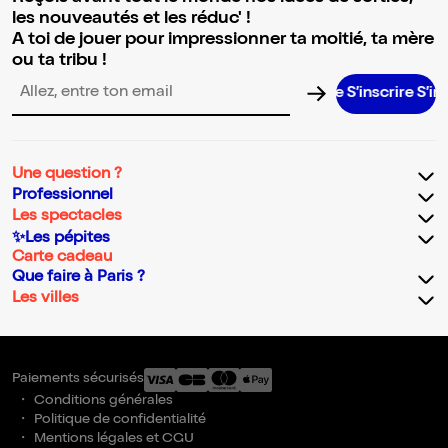
les nouveautés et les réduc' !
A toi de jouer pour impressionner ta moitié, ta mère
ou ta tribu !
S’inscrire S’inscrir
Adresse email pour la newsletter
Une question ?
Professionnel
Les spectacles
✨Les pépites
Carte cadeau
Que faire à Paris ?
Les villes
Paiements sécurisés
Conditions générales
Politique de confidentialité
Mentions légales et CGU