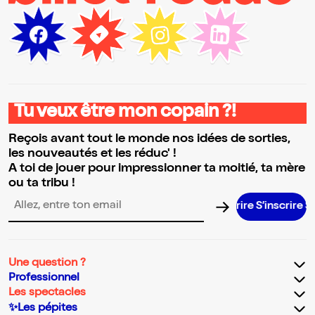
Tu veux être mon copain ?!
Reçois avant tout le monde nos idées de sorties,
les nouveautés et les réduc' !
A toi de jouer pour impressionner ta moitié, ta mère
ou ta tribu !
S’inscrire S’in
Adresse email pour la newsletter
Une question ?
Professionnel
Les spectacles
✨Les pépites