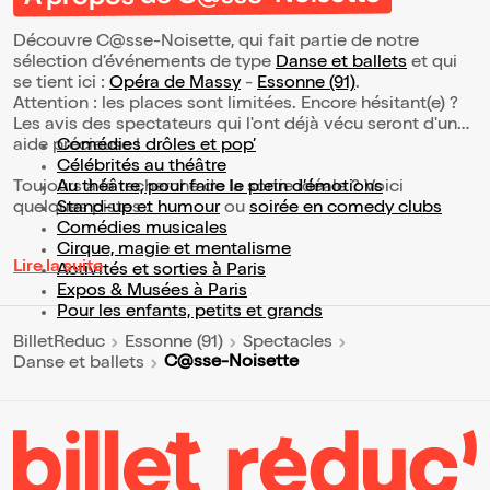
Découvre C@sse-Noisette, qui fait partie de notre
sélection d’événements de type
Danse et ballets
et qui
se tient ici :
Opéra de Massy
-
Essonne (91)
.
Attention : les places sont limitées. Encore hésitant(e) ?
Les avis des spectateurs qui l'ont déjà vécu seront d'une
aide précieuse !
Comédies drôles et pop’
Célébrités au théâtre
Toujours à la recherche de la sortie idéale ? Voici
Au théâtre, pour faire le plein d’émotions
quelques pistes :
Stand-up et humour
ou
soirée en comedy clubs
Comédies musicales
Cirque, magie et mentalisme
Lire la suite
Activités et sorties à Paris
Expos & Musées à Paris
Pour les enfants, petits et grands
BilletReduc
Essonne (91)
Spectacles
C@sse-Noisette
Danse et ballets