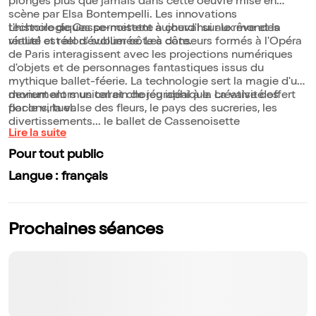
plongés plus que jamais dans cette oeuvre mise en
scène par Elsa Bontempelli. Les innovations
technologiques permettent aujourd'hui aux mondes
L'histoire de Casse-noisette à cheval sur le rêve et la
virtuel et réel d'évoluer côte à côte.
réalité est alors sublimée. Les danseurs formés à l'Opéra
de Paris interagissent avec les projections numériques
d'objets et de personnages fantastiques issus du
mythique ballet-féerie. La technologie sert la magie d'un
monument musical et chorégraphique. La valse des
devient alors un terrain de jeu idéal à la créativité offert
flocons, la valse des fleurs, le pays des sucreries, les
par le virtuel.
divertissements... le ballet de Cassenoisette
Lire la suite
Pour tout public
Langue : français
Prochaines séances