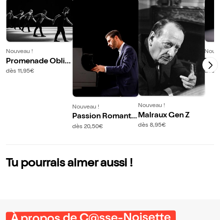
Nouveau !
Nouve
Promenade Oblig
Tos
atoire
dès 11,95€
dès 
Nouveau !
Nouveau !
Malraux Gen Z
Passion Romantiq
ue
dès 8,95€
dès 20,50€
Tu pourrais aimer aussi !
À propos de C@sse-Noisette