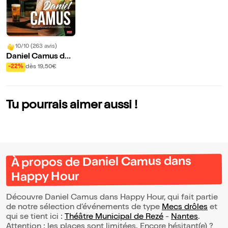
10/10 (263 avis)
Daniel Camus dan
s Happy Hour
-22%
dès 19,50€
Tu pourrais aimer aussi !
À propos de Daniel Camus dans
Happy Hour
Découvre Daniel Camus dans Happy Hour, qui fait partie
de notre sélection d’événements de type
Mecs drôles
et
qui se tient ici :
Théâtre Municipal de Rezé
-
Nantes
.
Attention : les places sont limitées. Encore hésitant(e) ?