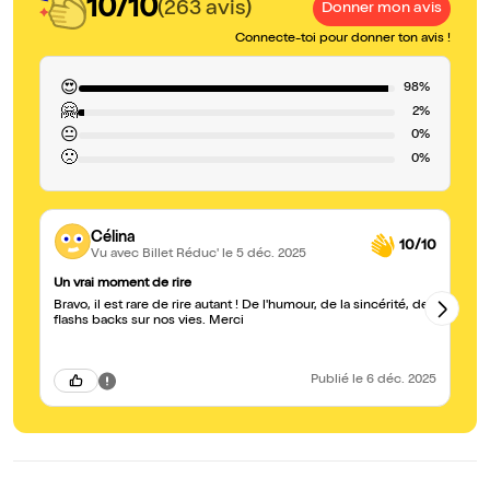
10/10
(263 avis)
Donner mon avis
Connecte-toi pour donner ton avis !
😍
98%
🤗
2%
😐
0%
🙁
0%
Célina
10/10
Vu avec Billet Réduc'
le 5 déc. 2025
Un vrai moment de rire
Su
Bravo, il est rare de rire autant ! De l'humour, de la sincérité, des
No
flashs backs sur nos vies. Merci
bo
d’
Publié
le 6 déc. 2025