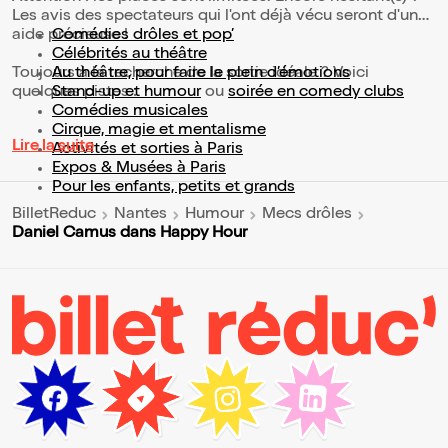
Les avis des spectateurs qui l'ont déjà vécu seront d'une
aide précieuse !
Comédies drôles et pop’
Célébrités au théâtre
Toujours à la recherche de la sortie idéale ? Voici
Au théâtre, pour faire le plein d’émotions
quelques pistes :
Stand-up et humour
ou
soirée en comedy clubs
Comédies musicales
Cirque, magie et mentalisme
Lire la suite
Activités et sorties à Paris
Expos & Musées à Paris
Pour les enfants, petits et grands
BilletReduc
Nantes
Humour
Mecs drôles
Daniel Camus dans Happy Hour