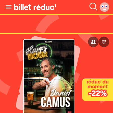
réduc' du
moment
-22%