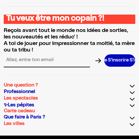
Tu veux être mon copain ?!
Reçois avant tout le monde nos idées de sorties,
les nouveautés et les réduc' !
A toi de jouer pour impressionner ta moitié, ta mère
ou ta tribu !
S’inscrire S’inscrire 
Adresse email pour la newsletter
Une question ?
Professionnel
Les spectacles
✨Les pépites
Carte cadeau
Que faire à Paris ?
Les villes