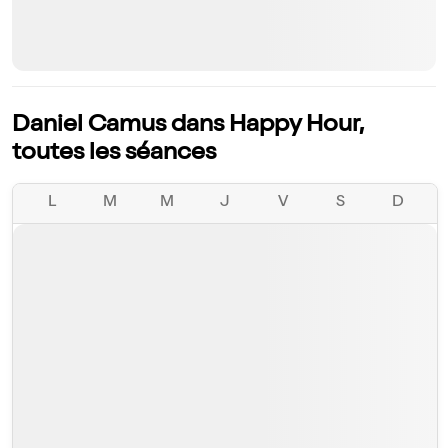
Daniel Camus dans Happy Hour,
toutes les séances
L
M
M
J
V
S
D