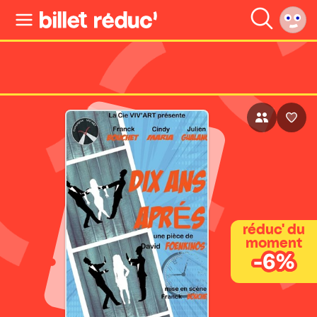
réduc' du
moment
-6%