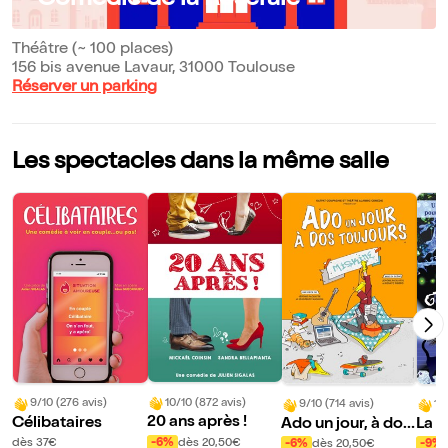
Comédie de la Roseraie
Théâtre (~ 100 places)
156 bis avenue Lavaur, 31000 Toulouse
Réserver un parking
Les spectacles dans la même salle
10/10 (872 avis)
9/10 (276 avis)
9/10 (714 avis)
10
20 ans après !
Célibataires
Ado un jour, à dos
La s
toujours
ère
-6%
dès 20,50€
dès 37€
-6%
dès 20,50€
-9%