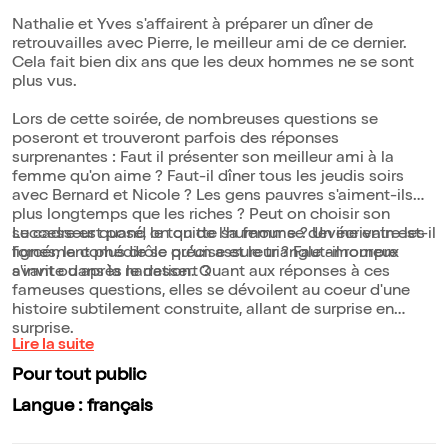
Nathalie et Yves s'affairent à préparer un dîner de
retrouvailles avec Pierre, le meilleur ami de ce dernier.
Cela fait bien dix ans que les deux hommes ne se sont
plus vus.
Lors de cette soirée, de nombreuses questions se
poseront et trouveront parfois des réponses
surprenantes : Faut il présenter son meilleur ami à la
femme qu'on aime ? Faut-il dîner tous les jeudis soirs
avec Bernard et Nicole ? Les gens pauvres s'aiment-ils
plus longtemps que les riches ? Peut on choisir son
successeur quand on quitte sa femme ? Un écrivain est-il
Le cadre est posé, le ton de l'humour se devine entre les
forcément plus drôle qu'un assureur ? Faut-il rompre
lignes, la comédie se précise et le triangle amoureux
avant ou après le dessert ?
s'invite dans la narration. Quant aux réponses à ces
fameuses questions, elles se dévoilent au coeur d'une
histoire subtilement construite, allant de surprise en
surprise.
Lire la suite
Pour tout public
Langue : français