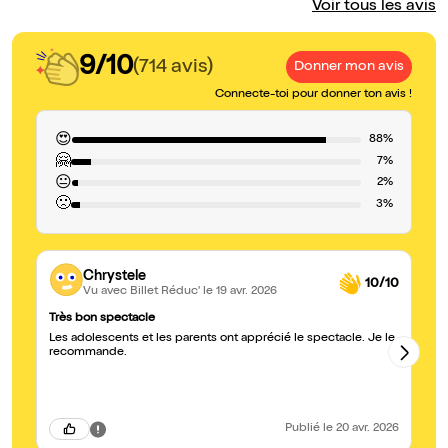
Voir tous les avis
9/10
(714 avis)
Donner mon avis
Connecte-toi pour donner ton avis !
😍
88%
🤗
7%
😐
2%
🙁
3%
Chrystele
10/10
Vu avec Billet Réduc'
le 19 avr. 2026
Très bon spectacle
Si
Les adolescents et les parents ont apprécié le spectacle. Je le
Su
recommande.
un
Do
l'
au
Publié
le 20 avr. 2026