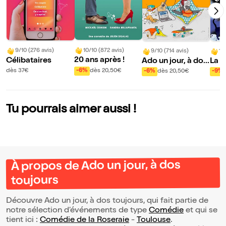
10/10 (872 avis)
9/10 (276 avis)
9/10 (714 avis)
10
20 ans après !
Célibataires
Ado un jour, à dos
La s
toujours
ère
-6%
dès 20,50€
dès 37€
-6%
dès 20,50€
-9%
Tu pourrais aimer aussi !
À propos de Ado un jour, à dos
toujours
Découvre Ado un jour, à dos toujours, qui fait partie de
notre sélection d’événements de type
Comédie
et qui se
tient ici :
Comédie de la Roseraie
-
Toulouse
.