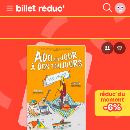
réduc' du
moment
-6%