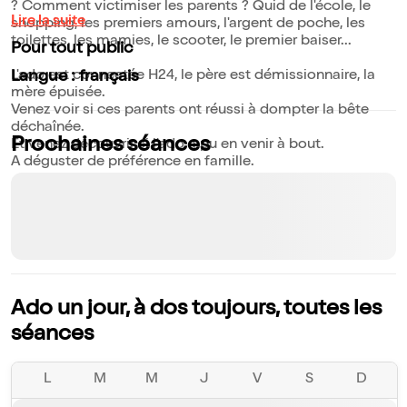
? Comment victimiser les parents ? Quid de l'école, le
Lire la suite
shopping, les premiers amours, l'argent de poche, les
toilettes, les mamies, le scooter, le premier baiser...
Pour tout public
L'ado est connectée H24, le père est démissionnaire, la
Langue : français
mère épuisée.
Venez voir si ces parents ont réussi à dompter la bête
déchaînée.
Prochaines séances
Et venez découvrir si l'ado a pu en venir à bout.
A déguster de préférence en famille.
Ado un jour, à dos toujours, toutes les
séances
L
M
M
J
V
S
D