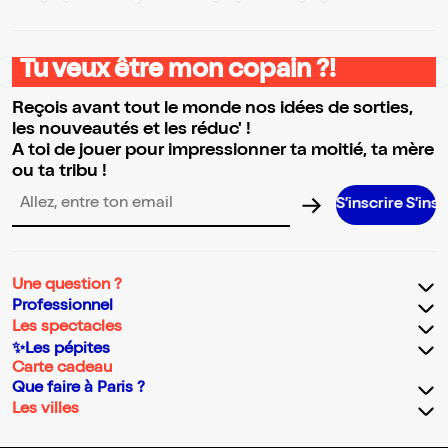
Tu veux être mon copain ?!
Reçois avant tout le monde nos idées de sorties,
les nouveautés et les réduc' !
A toi de jouer pour impressionner ta moitié, ta mère
ou ta tribu !
S’inscrire S’inscrire S’in
Adresse email pour la newsletter
Une question ?
Professionnel
Les spectacles
✨Les pépites
Carte cadeau
Que faire à Paris ?
Les villes