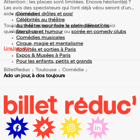
Attention : les places sont limitées. Encore hésitant(e) ?
Les avis des spectateurs qui l'ont déjà vécu seront d'une
aide précieuse !
Comédies drôles et pop’
Célébrités au théâtre
Toujours à la recherche de la sortie idéale ? Voici
Au théâtre, pour faire le plein d’émotions
quelques pistes :
Stand-up et humour
ou
soirée en comedy clubs
Comédies musicales
Cirque, magie et mentalisme
Lire la suite
Activités et sorties à Paris
Expos & Musées à Paris
Pour les enfants, petits et grands
BilletReduc
Toulouse
Comédie
Ado un jour, à dos toujours