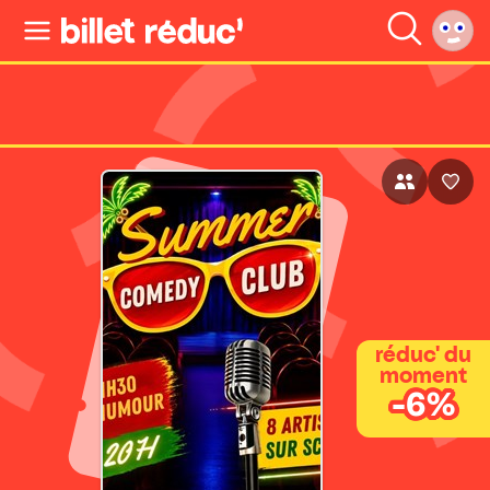
réduc' du
moment
-6%