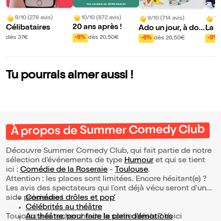
10/10 (872 avis)
9/10 (276 avis)
9/10 (714 avis)
10
20 ans après !
Célibataires
Ado un jour, à dos
La s
toujours
ère
-6%
dès 20,50€
dès 37€
-6%
dès 20,50€
-9%
Tu pourrais aimer aussi !
À propos de Summer Comedy Club
Découvre Summer Comedy Club, qui fait partie de notre
sélection d’événements de type
Humour
et qui se tient
ici :
Comédie de la Roseraie
-
Toulouse
.
Attention : les places sont limitées. Encore hésitant(e) ?
Les avis des spectateurs qui l'ont déjà vécu seront d'une
aide précieuse !
Comédies drôles et pop’
Célébrités au théâtre
Toujours à la recherche de la sortie idéale ? Voici
Au théâtre, pour faire le plein d’émotions