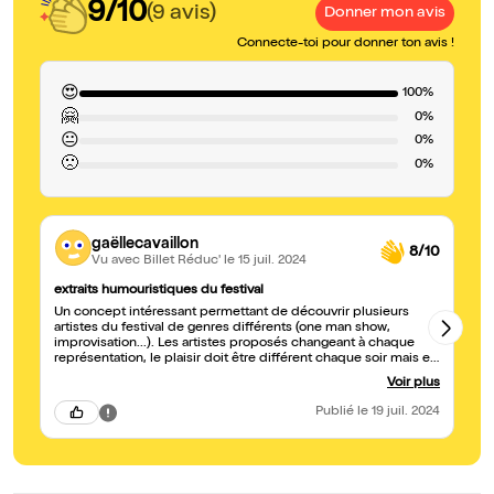
9/10
(9 avis)
Donner mon avis
Connecte-toi pour donner ton avis !
😍
100%
🤗
0%
😐
0%
🙁
0%
gaëllecavaillon
8/10
Vu avec Billet Réduc'
le 15 juil. 2024
extraits humouristiques du festival
Du
Un concept intéressant permettant de découvrir plusieurs
7 
artistes du festival de genres différents (one man show,
mo
improvisation...). Les artistes proposés changeant à chaque
représentation, le plaisir doit être différent chaque soir mais en
ce qui nous concerne, nous avons beaucoup ri.
Voir plus
Publié
le 19 juil. 2024