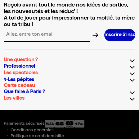
Reçois avant tout le monde nos idées de sorties,
les nouveautés et les réduc' !
A toi de jouer pour impressionner ta moitié, ta mère
ou ta tribu !
S’inscrire S’inscrire S’inscrir
Adresse email pour la newsletter
Une question ?
Professionnel
Les spectacles
✨Les pépites
Carte cadeau
Que faire à Paris ?
Les villes
Paiements sécurisés
Conditions générales
Politique de confidentialité