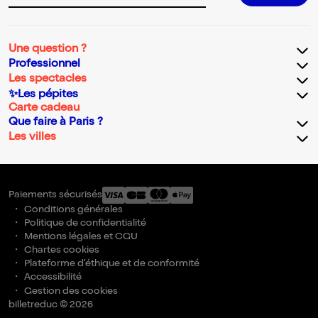
Une question ?
Professionnel
Les spectacles
✨Les pépites
Carte cadeau
Que faire à Paris ?
Les villes
Paiements sécurisés
Conditions générales
Politique de confidentialité
Mentions légales et CGU
Chartes cookies
Plateforme d'éthique et de conformité
Accessibilité
Gestion des cookies
billetreduc © 2026