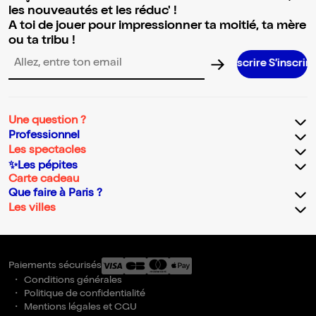
les nouveautés et les réduc' !
A toi de jouer pour impressionner ta moitié, ta mère
ou ta tribu !
S’i
Adresse email pour la newsletter
Une question ?
Professionnel
Les spectacles
✨Les pépites
Carte cadeau
Que faire à Paris ?
Les villes
Paiements sécurisés
Conditions générales
Politique de confidentialité
Mentions légales et CGU