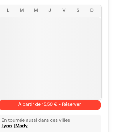
L
M
M
J
V
S
D
À partir de 15,50 € - Réserver
En tournée aussi dans ces villes
Lyon
Marly