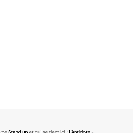
type
Stand up
et qui se tient ici :
L'Antidote
-