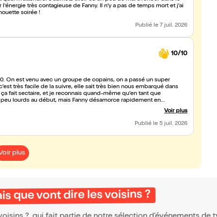
l'énergie très contagieuse de Fanny. Il n'y a pas de temps mort et j'ai
houette soirée !
Publié
le 7 juil. 2026
10/10
éré 10. On est venu avec un groupe de copains, on a passé un super
'est très facile de la suivre, elle sait très bien nous embarqué dans
0 ça fait sectaire, et je reconnais quand-même qu'en tant que
n peu lourds au début, mais Fanny désamorce rapidement en
tre davantage connue
Voir plus
Publié
le 5 juil. 2026
Voir plus
 que vont dire les voisins ?
isins ?, qui fait partie de notre sélection d’événements de 