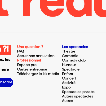
Une question ?
Les spectacles
 ?!
FAQ
Théâtre
Assurance annulation
Comédie
s, les
Professionnel
Comedy club
Espace pro
Humour
 mère
Cartes entreprise
Spectacle
Téléchargez le kit média
Enfant
Concert
S’inscrire S’inscrire S’inscrire S’inscrire S’inscrire S’inscrire S’inscrire S’inscrire S’inscrire S’inscrire S’inscrire S’inscrire
Activité
Expo
Spectacles passés
Autres spectacles
Autres