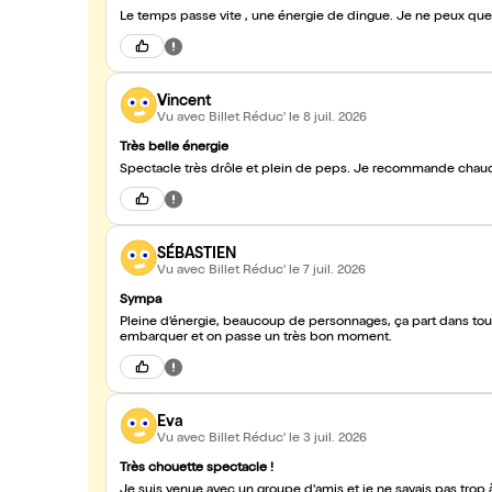
Le temps passe vite , une énergie de dingue. Je ne peux qu
Vincent
Vu avec Billet Réduc'
le 8 juil. 2026
Très belle énergie
Spectacle très drôle et plein de peps. Je recommande cha
SÉBASTIEN
Vu avec Billet Réduc'
le 7 juil. 2026
Sympa
Pleine d’énergie, beaucoup de personnages, ça part dans tous
embarquer et on passe un très bon moment.
Eva
Vu avec Billet Réduc'
le 3 juil. 2026
Très chouette spectacle !
Je suis venue avec un groupe d'amis et je ne savais pas trop 