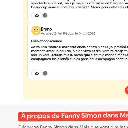
spectacle au début, mais je me suis vite laissé embarquer par 
beaucoup aimé le côté très interactif. Merci pour cette très c
Bruno
Vu avec Billet Réduc'
le 3 juil. 2026
Folie et conscience
Je voulais mettre 9 mais faut choisir entre 8 et 10, j'ai préf
moment, avec un peu de joie de vivre et d'ouverture d'esprit c
son univers. J'aurais mis 9, parce que si tout le monde met 1
campagnard les clichés sur les gens de la campagne sont u
interagissant avec le public. Merci, Fanny mérite d'ê
À propos de Fanny Simon dans Mais
Découvre Fanny Simon dans Mais que vont dire les vo