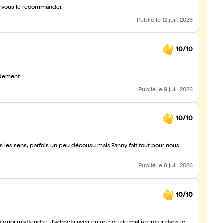
e vous le recommander.
Publié
le 12 juil. 2026
10/10
udement
Publié
le 9 juil. 2026
10/10
 les sens, parfois un peu décousu mais Fanny fait tout pour nous
Publié
le 8 juil. 2026
10/10
à quoi m'attendre. J'admets avoir eu un peu de mal à rentrer dans le