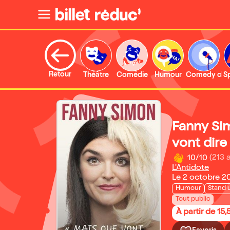
Retour
Théâtre
Comédie
Humour
Comedy clu
S
Fanny Si
vont dire 
10/10
(213 
L'Antidote
Le 2 octobre 2
Humour
Stand 
Tout public
À partir de 15,