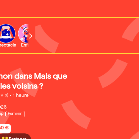
b
pectacle
Enfant
Concert
Activité
mon dans Mais que
les voisins ?
avis)
•
1 heure
026
up
Feminin
50 €