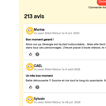
Donn
Connecte-toi 
213 avis
Marine
Vu avec Billet Réduc'
le 9 oct. 2024
Bon moment garanti !
Alors oui ça, l’énergie est là,c’est indiscutable… Mais elle tient aussi sur une écriture qui fonctionne au top, et un jeu d’actrice juste
dans tous ses personnages. L’heure passe à toute
GAEL
Vu avec Billet Réduc'
le 6 août 2026
Un très bon moment
Belle découverte !!! Sourire et rire tout le long du spectacle. 
Sylvain
Vu avec Billet Réduc'
le 28 juil. 2026