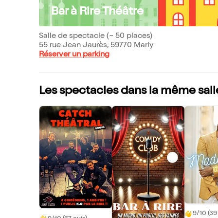
Bar à Rire Théâtre
Salle de spectacle (~ 50 places)
55 rue Jean Jaurès, 59770 Marly
Réserver un parking
Les spectacles dans la même sall
9/10 (39