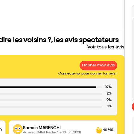
e les voisins ?, les avis spectateurs
Voir tous les avis
Donner mon avis
Connecte-toi pour donner ton avis !
97%
2%
0%
1%
Romain MARENGHI
0
10/10
Vu avec Billet Réduc'
le 16 juil. 2026