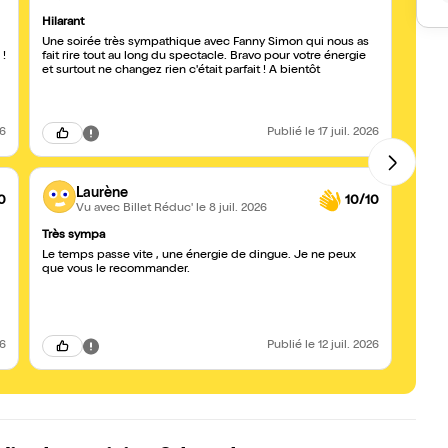
Hilarant
Très b
Une soirée très sympathique avec Fanny Simon qui nous as
Spect
 !
fait rire tout au long du spectacle. Bravo pour votre énergie
chau
et surtout ne changez rien c'était parfait ! A bientôt
26
Publié
le 17 juil. 2026
Laurène
0
10/10
Vu avec Billet Réduc'
le 8 juil. 2026
Très sympa
Symp
Le temps passe vite , une énergie de dingue. Je ne peux
Plein
que vous le recommander.
tous l
pour 
26
Publié
le 12 juil. 2026