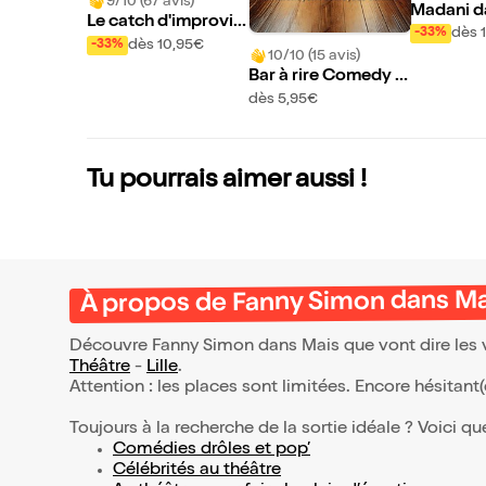
9/10 (67 avis)
Madani da
Le catch d'improvis
nation
dès 
-33%
ation théâtrale
dès 10,95€
-33%
10/10 (15 avis)
Bar à rire Comedy C
lub
dès 5,95€
Tu pourrais aimer aussi !
À propos de Fanny Simon dans Mais
Découvre Fanny Simon dans Mais que vont dire les vo
Théâtre
-
Lille
.
Attention : les places sont limitées. Encore hésitant
Toujours à la recherche de la sortie idéale ? Voici qu
Comédies drôles et pop’
Célébrités au théâtre