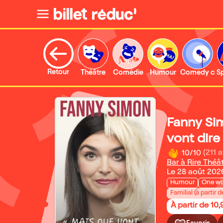
Retour
Théâtre
Comédie
Humour
Comedy clu
S
Fanny Si
vont dire 
10/10
(211 a
Bar à Rire Théâ
Le 28 août 202
Humour
One w
Familial (à partir d
À partir de 10,