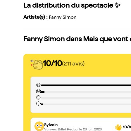
La distribution du spectacle ✨
Artiste(s) :
Fanny Simon
Fanny Simon dans Mais que vont dir
10/10
(211 avis)
😍
🤗
😐
🙁
Sylvain
10/1
Vu avec Billet Réduc'
le 28 juil. 2026