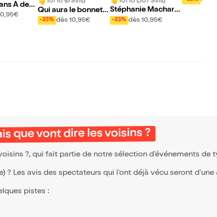
10/10 (307 avis)
10/10 (6 avis)
ns À desti
Stéphanie Machart
Qui aura le bonnet
10,95€
dans Entre deux
d'âne ?
dès 10,95€
dès 10,95€
-33%
-33%
 que vont dire les voisins ?
isins ?, qui fait partie de notre sélection d’événements de 
(e) ? Les avis des spectateurs qui l'ont déjà vécu seront d'une
elques pistes :