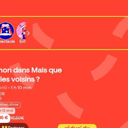
b
pectacle
Enfant
Concert
Activité
mon dans Mais que
les voisins ?
vis)
•
1 h 10 min
tre
6
oman show
e 12 ans)
95 €
16,50€