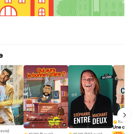
e
10/10 (21
Une cellu
 avis)
ux
dès 
-33%