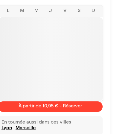
L
M
M
J
V
S
D
À partir de 10,95 € - Réserver
En tournée aussi dans ces villes
Lyon
Marseille
Vincent
Eva
10/10
Vu avec Billet Réduc'
le 8 juil. 2026
Vu avec Bill