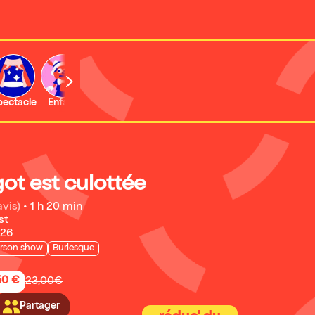
b
pectacle
Enfant
Concert
Activité
got est culottée
avis)
•
1 h 20 min
st
026
rson show
Burlesque
50 €
23,00€
Partager