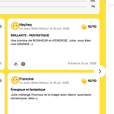
0%
1%
Heyhey
0
10/10
Vu avec Billet Réduc'
le 20 juil. 2026
BRILLANTE - FANTASTIQUE
F et 
Une bombe de BONHEUR et d'ENERGIE. Julie, vous êtes
Allez 
une GRANDE :-)
adoré,
super
26
Publié
le 21 juil. 2026
Francine
0
10/10
Vu avec Billet Réduc'
le 18 juil. 2026
Énergique et fantastique
QUELL
Julie mélange l'humour et la magie avec talent, spectacle
Rires 
dynamique, allez-y
pas q
Belle