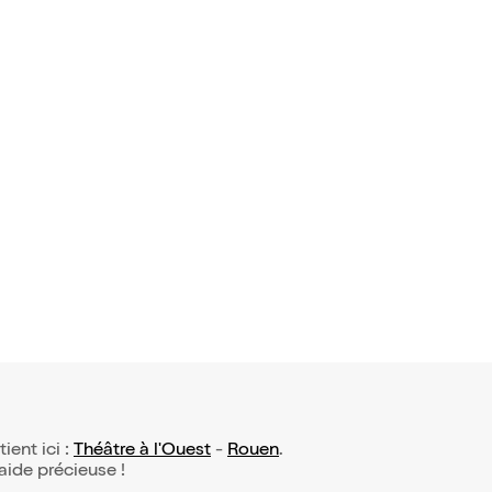
 avis)
ire Neveu
tik Girl
9,50€
tient ici :
Théâtre à l'Ouest
-
Rouen
.
 aide précieuse !