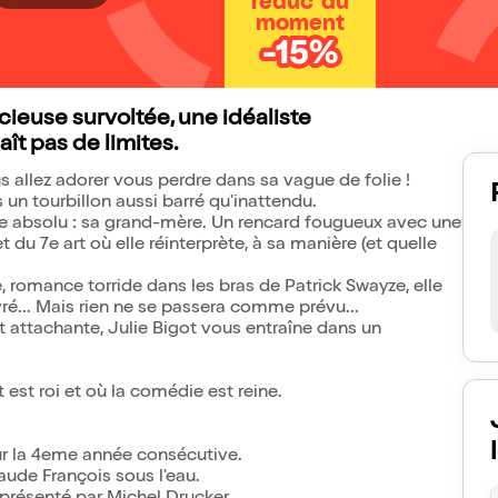
réduc' du
moment
-15%
cieuse survoltée, une idéaliste
t pas de limites.
ous allez adorer vous perdre dans sa vague de folie !
un tourbillon aussi barré qu'inattendu.
e absolu : sa grand-mère. Un rencard fougueux avec une
du 7e art où elle réinterprète, à sa manière (et quelle
, romance torride dans les bras de Patrick Swayze, elle
vré... Mais rien ne se passera comme prévu...
nt attachante, Julie Bigot vous entraîne dans un
 est roi et où la comédie est reine.
ur la 4eme année consécutive.
aude François sous l'eau.