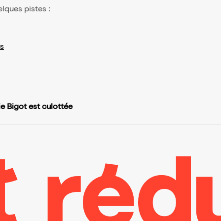
elques pistes :
s
ie Bigot est culottée