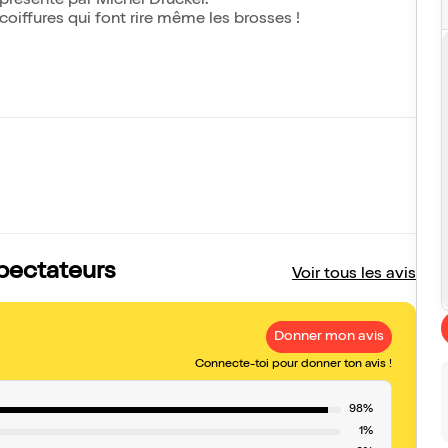
 présenté par Michel Drucker.
 coiffures qui font rire même les brosses !
spectateurs
Voir tous les avis
Donner mon avis
Connecte-toi pour donner ton avis !
98%
1%