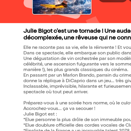
Julie Bigot c'est une tornade ! Une auda
décomplexée, une rêveuse qui ne connaî
Elle ne raconte pas sa vie, elle la réinvente ! Et v
Dans ce spectacle, elle embarque son public dans 
Une dégustation de vin orchestrée par son modèl
célébrité, une ascension fulgurante vers le sommet 
manière !), les plus grands classiques du cinéma.
En passant par un Marlon Brando, parrain du crime
donne la réplique à DiCaprio dans un jeu... très gi
Inclassable, imprévisible, hilarante et furieuseme
spectacle où tout peut arriver.
Préparez-vous à une soirée hors norme, où le culot
Accrochez-vous... ça va secouer !
Julie Bigot est :
*Elue personne la plus drôle de son immeuble po
*Elue doublure officielle des cordes vocales de Cl