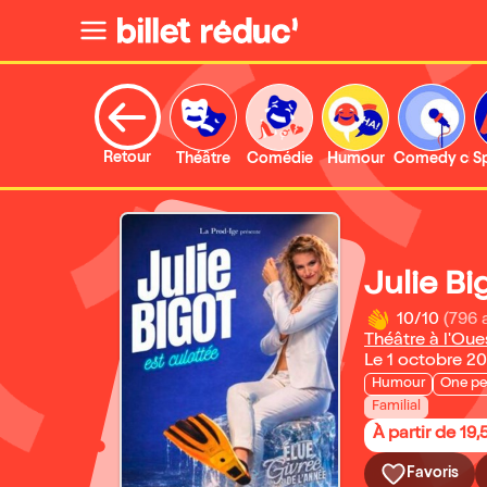
Retour
Théâtre
Comédie
Humour
Comedy clu
S
Julie Bi
10/10
(796 
Théâtre à l'Oue
Le 1 octobre 2
Humour
One pe
Familial
À partir de 19,
Favoris