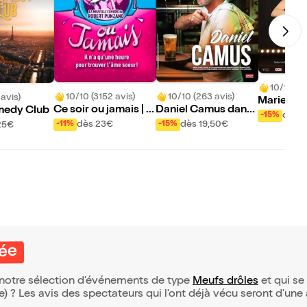
10/10 (59
10/10 (3152 avis)
10/10 (263 avis)
 avis)
Marie-Cla
Ce soir ou jamais | R
Daniel Camus dans
medy Club
dans Hépa
dès 1
-15%
ouen
Happy Hour
dès 23€
dès 19,50€
-11%
-15%
25€
tée
de notre sélection d’événements de type
Meufs drôles
et qui se 
(e) ? Les avis des spectateurs qui l'ont déjà vécu seront d'une