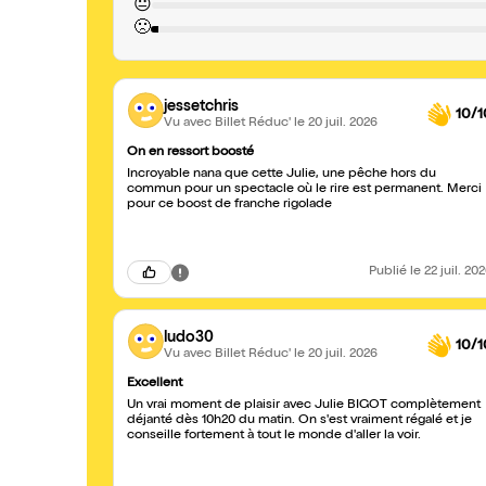
😐
🙁
jessetchris
10/1
Vu avec Billet Réduc'
le 20 juil. 2026
On en ressort boosté
Incroyable nana que cette Julie, une pêche hors du
commun pour un spectacle où le rire est permanent. Merci
pour ce boost de franche rigolade
Publié
le 22 juil. 20
ludo30
10/1
Vu avec Billet Réduc'
le 20 juil. 2026
Excellent
Un vrai moment de plaisir avec Julie BIGOT complètement
déjanté dès 10h20 du matin. On s'est vraiment régalé et je
conseille fortement à tout le monde d'aller la voir.