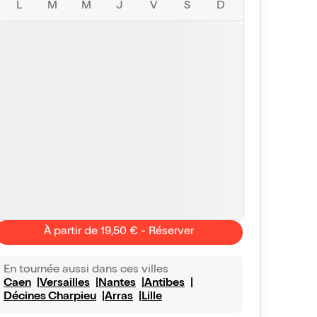
L
M
M
J
V
S
D
À partir de 19,50 € - Réserver
En tournée aussi dans ces villes
Caen
Versailles
Nantes
Antibes
Décines Charpieu
Arras
Lille