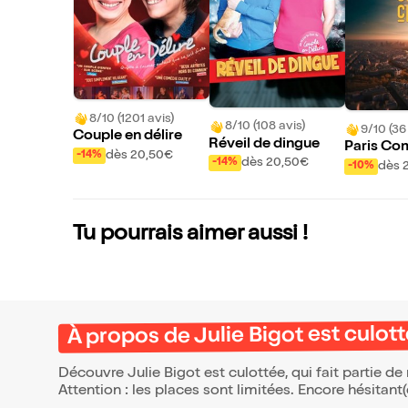
8/10 (1201 avis)
8/10 (108 avis)
9/10 (36
Couple en délire
Réveil de dingue
Paris Co
dès 20,50€
-14%
dès 20,50€
-14%
dès 
-10%
Tu pourrais aimer aussi !
À propos de Julie Bigot est culot
Découvre Julie Bigot est culottée, qui fait partie 
Attention : les places sont limitées. Encore hésitant