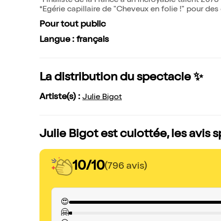
*Finaliste de la France a un incroyable talent 2078
*Egérie capillaire de "Cheveux en folie !" pour des
Pour tout public
Langue : français
La distribution du spectacle ✨
Artiste(s) :
Julie Bigot
Julie Bigot est culottée, les avis 
10/10
(796 avis)
😍
🤗