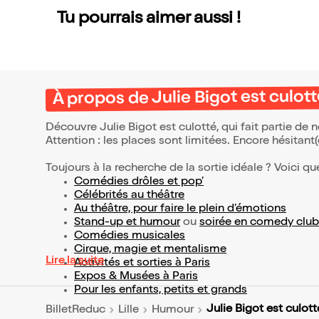
Tu pourrais aimer aussi !
À propos de Julie Bigot est culot
Découvre Julie Bigot est culotté, qui fait partie de
Attention : les places sont limitées. Encore hésitant
Toujours à la recherche de la sortie idéale ? Voici qu
Comédies drôles et pop’
Célébrités au théâtre
Au théâtre, pour faire le plein d’émotions
Stand-up et humour
ou
soirée en comedy club
Comédies musicales
Cirque, magie et mentalisme
Lire la suite
Activités et sorties à Paris
Expos & Musées à Paris
Pour les enfants, petits et grands
Julie Bigot est culott
BilletReduc
Lille
Humour