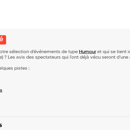
té
 notre sélection d’événements de type
Humour
et qui se tient i
(e) ? Les avis des spectateurs qui l'ont déjà vécu seront d'une
elques pistes :
s
é