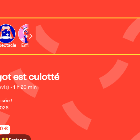
b
pectacle
Enfant
Concert
Activité
got est culotté
avis)
•
1 h 20 min
isée !
2026
50 €