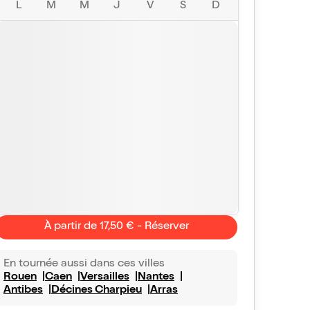
L
M
M
J
V
S
D
Ffanck
Nicolas
10/10
Vu avec Billet Réduc'
le 15 juil. 2026
Vu avec Bill
À partir de 17,50 € - Réserver
C de Beauvais
Un démarrage sur l
rende visite à Julie Bigot. Quel energie, nous avons
Un concentré de bl
 l'association entre l'humour et la magie est
été servi avec une é
En tournée aussi dans ces villes
bement joué avec un dynamisme époustouflant.
qu'il faut pour se 
Rouen
Caen
Versailles
Nantes
moment. J'ai hâte de
Antibes
Décines Charpieu
Arras