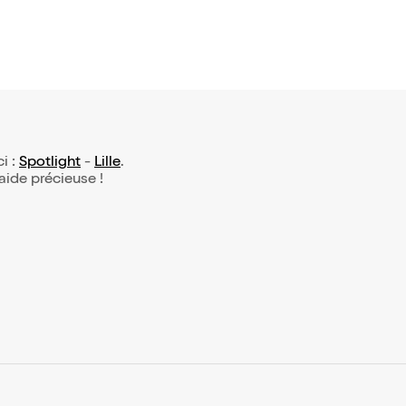
ci :
Spotlight
-
Lille
.
 aide précieuse !