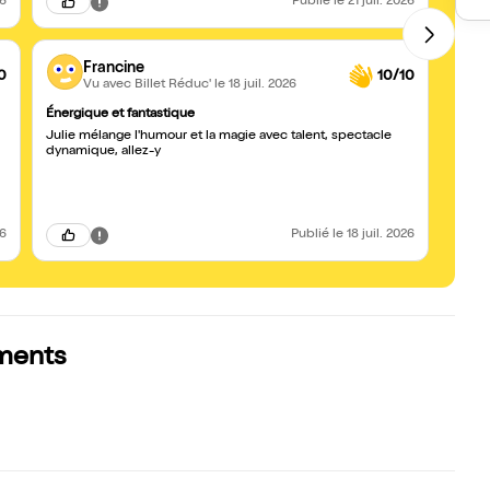
26
Publié
le 21 juil. 2026
Francine
0
10/10
Vu avec Billet Réduc'
le 18 juil. 2026
Énergique et fantastique
QUELL
Julie mélange l'humour et la magie avec talent, spectacle
Rires 
dynamique, allez-y
pas q
Belle
26
Publié
le 18 juil. 2026
ements