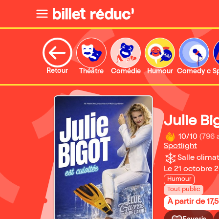
Retour
Théâtre
Comédie
Humour
Comedy clu
S
Julie Bi
10/10
(796 
Spotlight
Salle climat
Le 21 octobre 
Humour
Tout public
À partir de 17,