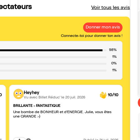
pectateurs
Voir tous les avis
Donner mon avis
Connecte-toi pour donner ton avis !
98%
1%
0%
1%
Heyhey
0
10/10
Vu avec Billet Réduc'
le 20 juil. 2026
BRILLANTE - FANTASTIQUE
F et 
Une bombe de BONHEUR et d'ENERGIE. Julie, vous êtes
Allez 
une GRANDE :-)
adoré,
super