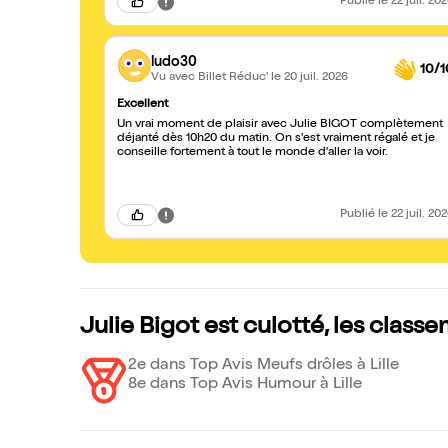
Publié
le 22 juil. 20
ludo30
10/1
Vu avec Billet Réduc'
le 20 juil. 2026
Excellent
Un vrai moment de plaisir avec Julie BIGOT complètement
déjanté dès 10h20 du matin. On s'est vraiment régalé et je
conseille fortement à tout le monde d'aller la voir.
Publié
le 22 juil. 20
Julie Bigot est culotté, les class
2e dans Top Avis Meufs drôles à Lille
8e dans Top Avis Humour à Lille