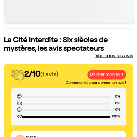
La Cité Interdite : Six siècles de
mystères, les avis spectateurs
Voir tous les avis
2/10
(1 avis)
Donner mon avis
Connecte-toi pour donner ton avis !
😍
0%
🤗
0%
😐
0%
🙁
100%