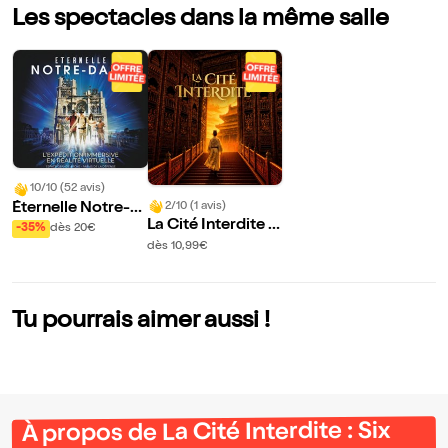
Les spectacles dans la même salle
10/10 (52 avis)
2/10 (1 avis)
Éternelle Notre-D
La Cité Interdite :
ame : Une expéditi
-35%
dès 20€
Six siècles de mys
on immersive en r
dès 10,99€
tères
éalité virtuelle à la
Cité de l'Histoire
Tu pourrais aimer aussi !
À propos de La Cité Interdite : Six