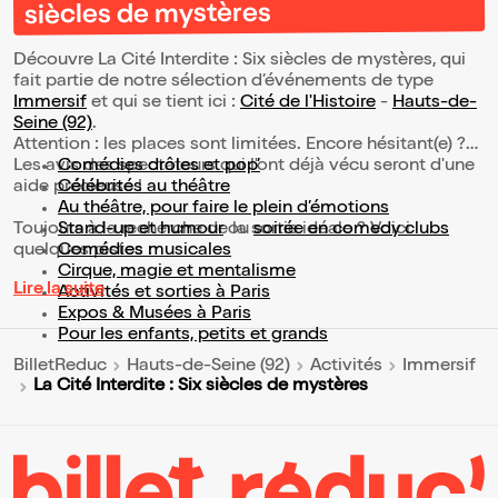
siècles de mystères
Découvre La Cité Interdite : Six siècles de mystères, qui
fait partie de notre sélection d’événements de type
Immersif
et qui se tient ici :
Cité de l'Histoire
-
Hauts-de-
Seine (92)
.
Attention : les places sont limitées. Encore hésitant(e) ?
Les avis des spectateurs qui l'ont déjà vécu seront d'une
Comédies drôles et pop’
aide précieuse !
Célébrités au théâtre
Au théâtre, pour faire le plein d’émotions
Toujours à la recherche de la sortie idéale ? Voici
Stand-up et humour
ou
soirée en comedy clubs
quelques pistes :
Comédies musicales
Cirque, magie et mentalisme
Lire la suite
Activités et sorties à Paris
Expos & Musées à Paris
Pour les enfants, petits et grands
BilletReduc
Hauts-de-Seine (92)
Activités
Immersif
La Cité Interdite : Six siècles de mystères