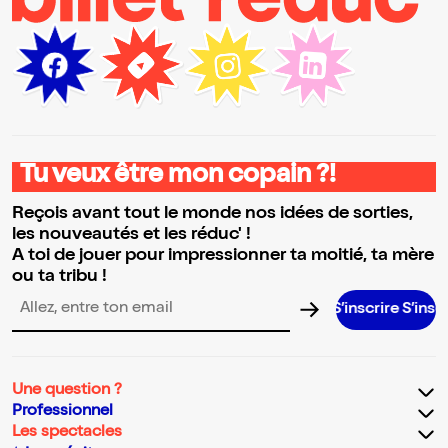
Tu veux être mon copain ?!
Reçois avant tout le monde nos idées de sorties,
les nouveautés et les réduc' !
A toi de jouer pour impressionner ta moitié, ta mère
ou ta tribu !
S’inscrire S’inscrire S’insc
Adresse email pour la newsletter
Une question ?
Professionnel
Les spectacles