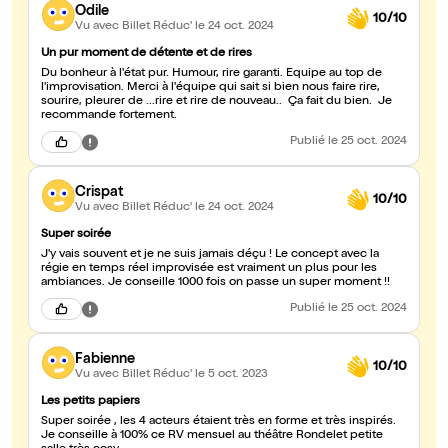
Odile
10/10
Vu avec Billet Réduc'
le 24 oct. 2024
Un pur moment de détente et de rires
Du bonheur à l'état pur. Humour, rire garanti. Equipe au top de
l'improvisation. Merci à l'équipe qui sait si bien nous faire rire,
sourire, pleurer de ...rire et rire de nouveau.. Ça fait du bien. Je
recommande fortement.
Publié
le 25 oct. 2024
Crispat
10/10
Vu avec Billet Réduc'
le 24 oct. 2024
Super soirée
J'y vais souvent et je ne suis jamais déçu ! Le concept avec la
régie en temps réel improvisée est vraiment un plus pour les
ambiances. Je conseille 1000 fois on passe un super moment !!
Publié
le 25 oct. 2024
Fabienne
10/10
Vu avec Billet Réduc'
le 5 oct. 2023
Les petits papiers
Super soirée , les 4 acteurs étaient très en forme et très inspirés.
Je conseille à 100% ce RV mensuel au théâtre Rondelet petite