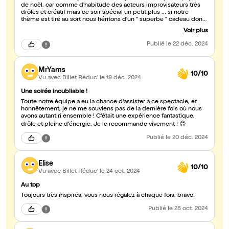
de noël, car comme d'habitude des acteurs improvisateurs très
drôles et créatif mais ce soir spécial un petit plus ... si notre
thème est tiré au sort nous héritons d'un " superbe " cadeau dont
le rase bouloche qui est évidemment le summum, rien reçu cette
Voir plus
fois ... Mais nous avons passé un très bon moment de rires et de
" partage "
Publié
le 22 déc. 2024
MrYams
10/10
Vu avec Billet Réduc'
le 19 déc. 2024
Une soirée inoubliable !
Toute notre équipe a eu la chance d'assister à ce spectacle, et
honnêtement, je ne me souviens pas de la dernière fois où nous
avons autant ri ensemble ! C'était une expérience fantastique,
drôle et pleine d'énergie. Je le recommande vivement ! 😊
Publié
le 20 déc. 2024
Elise
10/10
Vu avec Billet Réduc'
le 24 oct. 2024
Au top
Toujours très inspirés, vous nous régalez à chaque fois, bravo!
Publié
le 28 oct. 2024