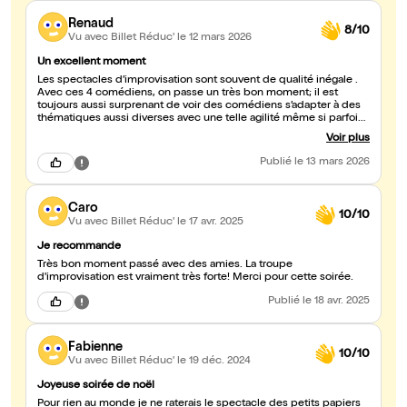
Renaud
8/10
Vu avec Billet Réduc'
le 12 mars 2026
Un excellent moment
Les spectacles d’improvisation sont souvent de qualité inégale .
Avec ces 4 comédiens, on passe un très bon moment; il est
toujours aussi surprenant de voir des comédiens s’adapter à des
thématiques aussi diverses avec une telle agilité même si parfois,
certaines thématiques sont moins inspirantes… mon moment
Voir plus
préféré, c’est quand les comédiens se font surprendre eux-
mêmes par leurs propres impro et perdent le contrôle de l’impro
Publié
le 13 mars 2026
😊 Bonne continuation, je viendrai vous revoir avec plaisir.
Caro
10/10
Vu avec Billet Réduc'
le 17 avr. 2025
Je recommande
Très bon moment passé avec des amies. La troupe
d'improvisation est vraiment très forte! Merci pour cette soirée.
Publié
le 18 avr. 2025
Fabienne
10/10
Vu avec Billet Réduc'
le 19 déc. 2024
Joyeuse soirée de noël
Pour rien au monde je ne raterais le spectacle des petits papiers