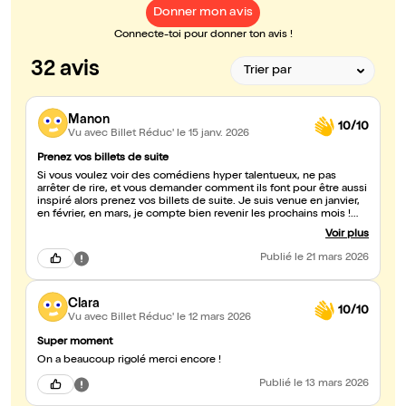
Donner mon avis
Connecte-toi pour donner ton avis !
32 avis
Manon
10/10
Vu avec Billet Réduc'
le 15 janv. 2026
Prenez vos billets de suite
Si vous voulez voir des comédiens hyper talentueux, ne pas
arrêter de rire, et vous demander comment ils font pour être aussi
inspiré alors prenez vos billets de suite. Je suis venue en janvier,
en février, en mars, je compte bien revenir les prochains mois !
J'emmène à chaque fois de nouveaux amis qui adorent
Voir plus
également donc merci pour ces belles soirées que vous nous
faites vivre.
Publié
le 21 mars 2026
Clara
10/10
Vu avec Billet Réduc'
le 12 mars 2026
Super moment
On a beaucoup rigolé merci encore !
Publié
le 13 mars 2026