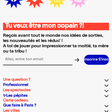
Tu veux être mon copain ?!
Reçois avant tout le monde nos idées de sorties,
les nouveautés et les réduc' !
A toi de jouer pour impressionner ta moitié, ta mère
ou ta tribu !
S’inscrire S’inscrire S’inscri
Adresse email pour la newsletter
Une question ?
Professionnel
Les spectacles
✨Les pépites
Carte cadeau
Que faire à Paris ?
Les villes