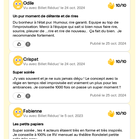
Odile
10/10
Vu avec Billet Réduc'
le 24 oct. 2024
Un pur moment de détente et de rires
Du bonheur à l'état pur. Humour, rire garanti. Equipe au top de
l'improvisation. Merci à l'équipe qui sait si bien nous faire rire,
sourire, pleurer de ...rire et rire de nouveau.. Ça fait du bien. Je
recommande fortement.
Publié
le 25 oct. 2024
Crispat
10/10
Vu avec Billet Réduc'
le 24 oct. 2024
Super soirée
J'y vais souvent et je ne suis jamais déçu ! Le concept avec la
régie en temps réel improvisée est vraiment un plus pour les
ambiances. Je conseille 1000 fois on passe un super moment !!
Publié
le 25 oct. 2024
Fabienne
10/10
Vu avec Billet Réduc'
le 5 oct. 2023
Les petits papiers
Super soirée , les 4 acteurs étaient très en forme et très inspirés.
Je conseille à 100% ce RV mensuel au théâtre Rondelet petite