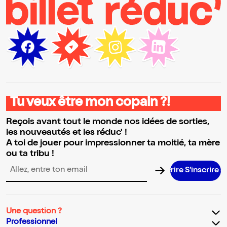
Tu veux être mon copain ?!
Reçois avant tout le monde nos idées de sorties,
les nouveautés et les réduc' !
A toi de jouer pour impressionner ta moitié, ta mère
ou ta tribu !
S’inscrire S’
Adresse email pour la newsletter
Une question ?
Professionnel