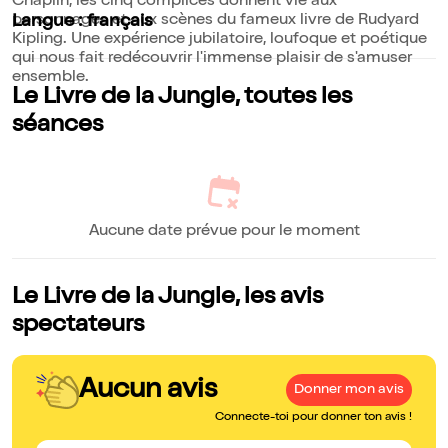
Chaplin, les cinq complices donnent vie aux
personnages et aux scènes du fameux livre de Rudyard
Langue : français
Kipling. Une expérience jubilatoire, loufoque et poétique
qui nous fait redécouvrir l'immense plaisir de s'amuser
ensemble.
Le Livre de la Jungle, toutes les
séances
Aucune date prévue pour le moment
Le Livre de la Jungle, les avis
spectateurs
Aucun avis
Donner mon avis
Connecte-toi pour donner ton avis !