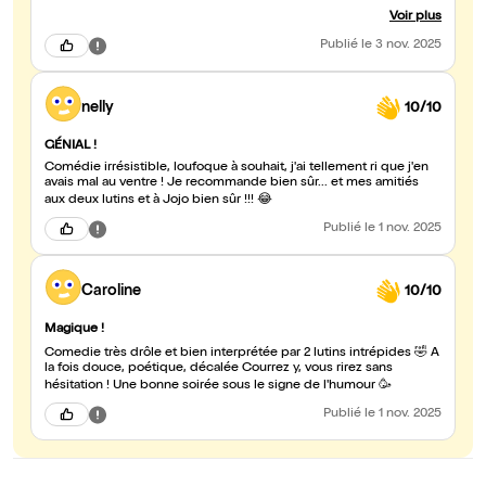
et le prestidigitateur a trouvé un superbe assistante... n' hésitez
Voir plus
pas a aller les voir ça fait oublier pendant une bon moment la
morosité de cette fin d'année..
Publié
le 3 nov. 2025
nelly
10/10
GÉNIAL !
Comédie irrésistible, loufoque à souhait, j'ai tellement ri que j'en
avais mal au ventre ! Je recommande bien sûr... et mes amitiés
aux deux lutins et à Jojo bien sûr !!! 😂
Publié
le 1 nov. 2025
Caroline
10/10
Magique !
Comedie très drôle et bien interprétée par 2 lutins intrépides 🤣 A
la fois douce, poétique, décalée Courrez y, vous rirez sans
hésitation ! Une bonne soirée sous le signe de l'humour 🥳
Publié
le 1 nov. 2025