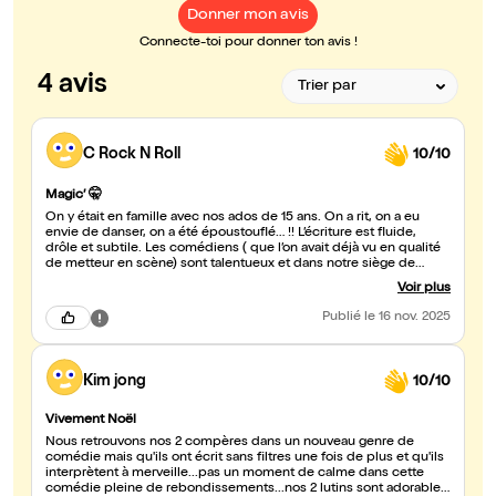
Donner mon avis
Connecte-toi pour donner ton avis !
4 avis
C Rock N Roll
10/10
Magic’ 🤫
On y était en famille avec nos ados de 15 ans. On a rit, on a eu
envie de danser, on a été époustouflé… !! L’écriture est fluide,
drôle et subtile. Les comédiens ( que l’on avait déjà vu en qualité
de metteur en scène) sont talentueux et dans notre siège de
spectateurs : on ressent toute leur complicité. C’est une superbe
Voir plus
pièce à s’offrir. Un petit moment isolé d’humour, de légèreté et
même de tendresse.
Publié
le 16 nov. 2025
Kim jong
10/10
Vivement Noël
Nous retrouvons nos 2 compères dans un nouveau genre de
comédie mais qu'ils ont écrit sans filtres une fois de plus et qu'ils
interprètent à merveille...pas un moment de calme dans cette
comédie pleine de rebondissements...nos 2 lutins sont adorables