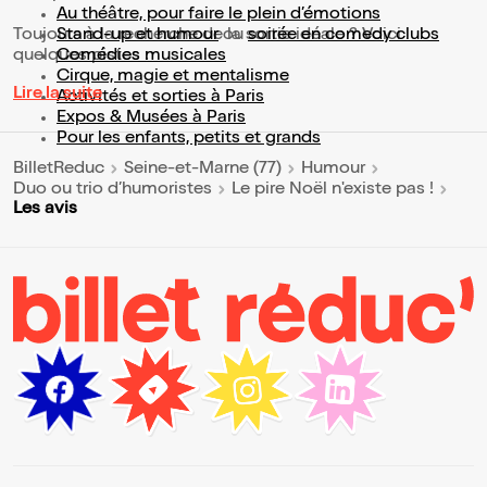
Au théâtre, pour faire le plein d’émotions
Toujours à la recherche de la sortie idéale ? Voici
Stand-up et humour
ou
soirée en comedy clubs
quelques pistes :
Comédies musicales
Cirque, magie et mentalisme
Lire la suite
Activités et sorties à Paris
Expos & Musées à Paris
Pour les enfants, petits et grands
BilletReduc
Seine-et-Marne (77)
Humour
Duo ou trio d’humoristes
Le pire Noël n'existe pas !
Les avis