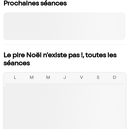
Prochaines séances
Le pire Noël n'existe pas !, toutes les
séances
L
M
M
J
V
S
D