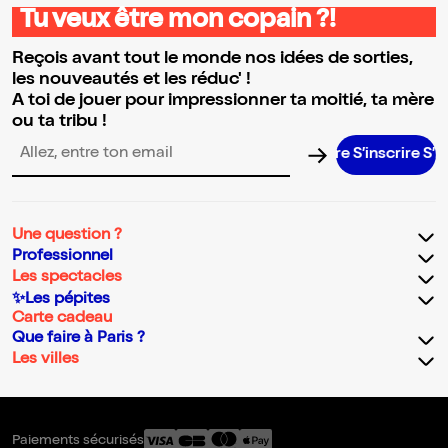
Tu veux être mon copain ?!
Reçois avant tout le monde nos idées de sorties,
les nouveautés et les réduc' !
A toi de jouer pour impressionner ta moitié, ta mère
ou ta tribu !
S’inscrire S’insc
Adresse email pour la newsletter
Une question ?
Professionnel
Les spectacles
✨Les pépites
Carte cadeau
Que faire à Paris ?
Les villes
Paiements sécurisés