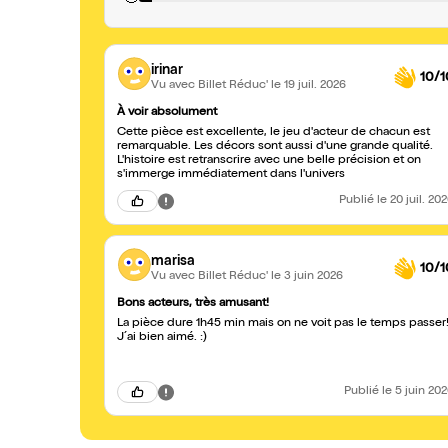
irinar
10/1
Vu avec Billet Réduc'
le 19 juil. 2026
À voir absolument
Cette pièce est excellente, le jeu d'acteur de chacun est
remarquable. Les décors sont aussi d'une grande qualité.
L'histoire est retranscrire avec une belle précision et on
s'immerge immédiatement dans l'univers
Publié
le 20 juil. 20
marisa
10/1
Vu avec Billet Réduc'
le 3 juin 2026
Bons acteurs, très amusant!
La pièce dure 1h45 min mais on ne voit pas le temps passer!
J´ai bien aimé. :)
Publié
le 5 juin 20