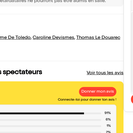
etardataires ne pourront pas être admis en salle.
me De Toledo
,
Caroline Devismes
,
Thomas Le Douarec
is spectateurs
Voir tous les avis
Donner mon avis
Connecte-toi pour donner ton avis !
91%
6%
1%
2%