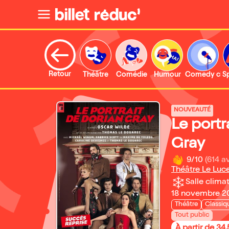
Retour
Théâtre
Comédie
Humour
Comedy clu
S
NOUVEAUTÉ
Le portr
Gray
9/10
(614 av
Théâtre Le Luce
Salle climat
18 novembre 20
Théâtre
Classiq
Tout public
À partir de 34