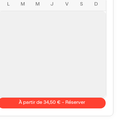
L
M
M
J
V
S
D
À partir de 34,50 € - Réserver