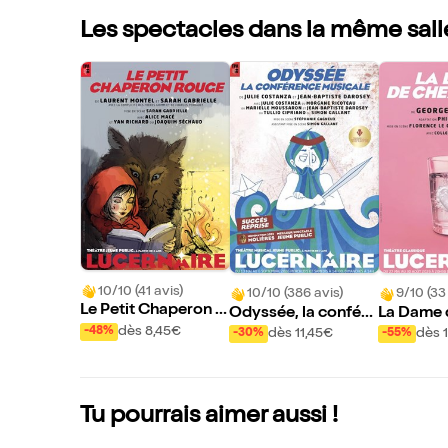
Les spectacles dans la même sall
10/10 (41 avis)
10/10 (386 avis)
9/10 (33
Le Petit Chaperon R
Odyssée, la confére
La Dame 
ouge
dès 8,45€
nce musicale
axim
-48%
dès 11,45€
dès 
-30%
-55%
Tu pourrais aimer aussi !