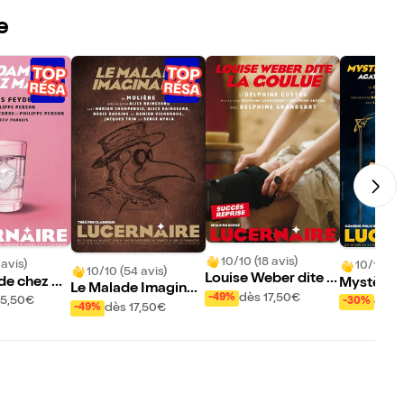
e
10/10 (18 avis)
 avis)
10/10 (13
10/10 (54 avis)
Louise Weber dite L
de chez M
Mystère à
Le Malade Imaginair
a Goulue
dès 17,50€
-49%
ol, Agatha
15,50€
dès 
-30%
e
dès 17,50€
-49%
disparu