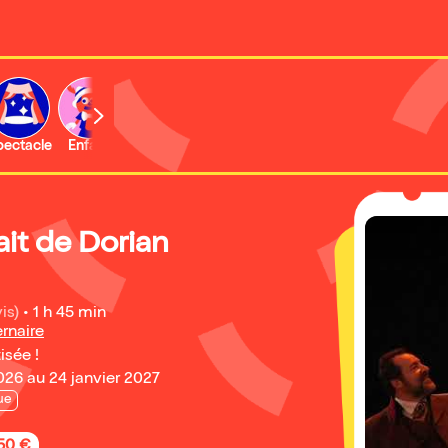
b
pectacle
Enfant
Concert
Activité
Expo et musée
ait de Dorian
is)
•
1 h 45 min
rnaire
isée !
26 au 24 janvier 2027
ue
,50 €