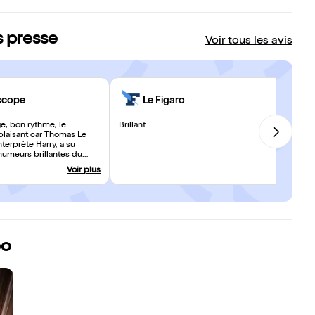
s presse
Voir tous les avis
scope
Le Figaro
, bon rythme, le
Brillant..
plaisant car Thomas Le
terprète Harry, a su
humeurs brillantes du
liques font mouche et, avec
Voir plus
gant qu'il adopte, on est
 happé par l'histoire du
an Gray.
éo