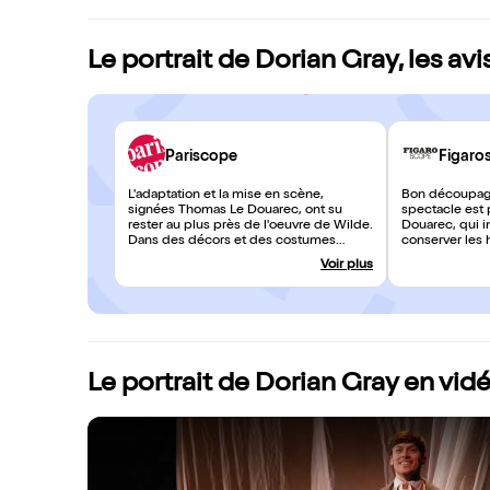
Le portrait de Dorian Gray, les avi
Pariscope
Figaro
L'adaptation et la mise en scène,
Bon découpage
signées Thomas Le Douarec, ont su
spectacle est 
rester au plus près de l'oeuvre de Wilde.
Douarec, qui in
Dans des décors et des costumes
conserver les 
sobres et élégants, les quatre
livre. Les rép
Voir plus
comédiens talentueux nous
le ton très élé
transportent pleinement dans la grande
immédiatement
époque victorienne.
trop beau Dori
Le portrait de Dorian Gray en vid