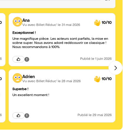
Ana
0
10/10
Vu avec Billet Réduc'
le 31 mai 2026
Exceptionnel !
Excel
Une magnifique pièce. Les acteurs sont parfaits, la mise en
Nous 
scène super. Nous avons adoré redécouvrir ce classique !
très 
Nous recommandons à 100%
impliq
gâteau
26
Publié
le 1 juin 2026
Adrien
0
10/10
Vu avec Billet Réduc'
le 28 mai 2026
Superbe !
Parfai
Un excellent moment !
Agréab
l'inte
l'ent
26
Publié
le 29 mai 2026