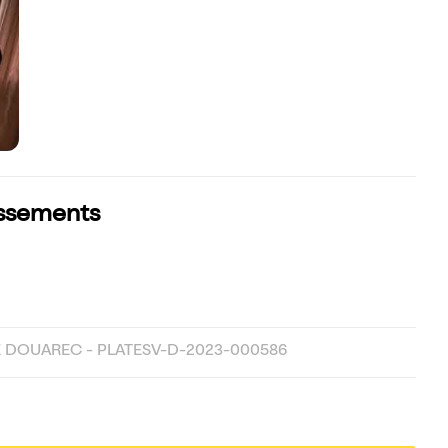
lassements
 DOUAREC - PLATESV-D-2023-000586