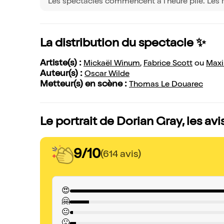
Les spectacles commencent à l'heure pile. Les r
La distribution du spectacle ✨
Artiste(s) :
Mickaël Winum
,
Fabrice Scott
ou
Maxi
Auteur(s) :
Oscar Wilde
Metteur(s) en scène :
Thomas Le Douarec
Le portrait de Dorian Gray, les av
9/10
(614 avis)
😍
🤗
😐
🙁