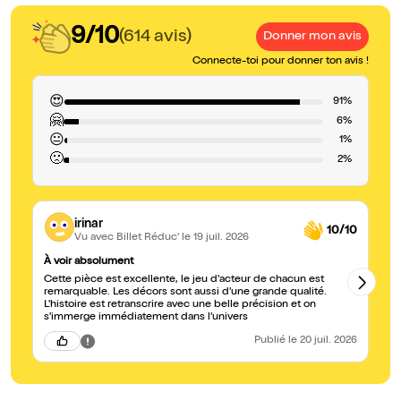
9/10
(614 avis)
Donner mon avis
Connecte-toi pour donner ton avis !
😍
91%
🤗
6%
😐
1%
🙁
2%
irinar
10/10
Vu avec Billet Réduc'
le 19 juil. 2026
À voir absolument
Bo
Cette pièce est excellente, le jeu d'acteur de chacun est
La pièce dure 1h45 min mais on ne voit pas le temps 
remarquable. Les décors sont aussi d'une grande qualité.
´a
L'histoire est retranscrire avec une belle précision et on
s'immerge immédiatement dans l'univers
Publié
le 20 juil. 2026