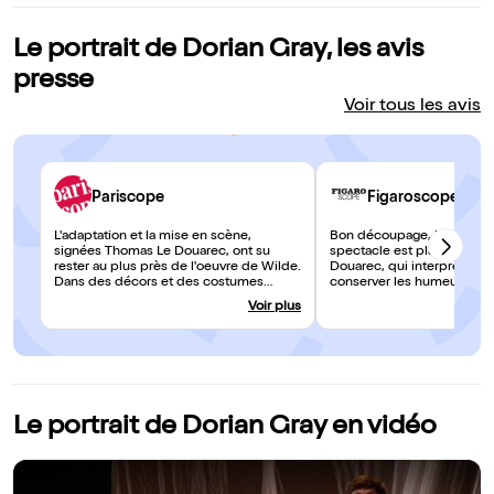
Le portrait de Dorian Gray, les avis
presse
Voir tous les avis
Pariscope
Figaroscope
L'adaptation et la mise en scène,
Bon découpage, bon rythm
signées Thomas Le Douarec, ont su
spectacle est plaisant car
rester au plus près de l'oeuvre de Wilde.
Douarec, qui interprète Har
Dans des décors et des costumes
conserver les humeurs bril
sobres et élégants, les quatre
livre. Les répliques font m
Voir plus
comédiens talentueux nous
le ton très élégant qu'il ad
transportent pleinement dans la grande
immédiatement happé par l
époque victorienne.
trop beau Dorian Gray.
Le portrait de Dorian Gray en vidéo