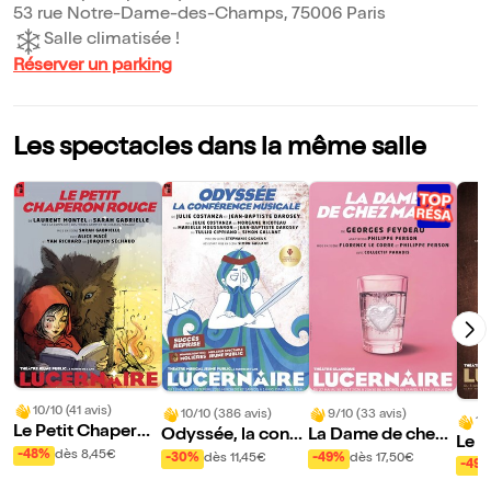
53 rue Notre-Dame-des-Champs, 75006 Paris
Salle climatisée !
Réserver un parking
Les spectacles dans la même salle
10/10 (41 avis)
10/10 (386 avis)
9/10 (33 avis)
10
Le Petit Chaperon
Odyssée, la confé
La Dame de chez
Le 
Rouge
rence musicale
Maxim
-48%
dès 8,45€
-30%
dès 11,45€
-49%
dès 17,50€
aire
-49