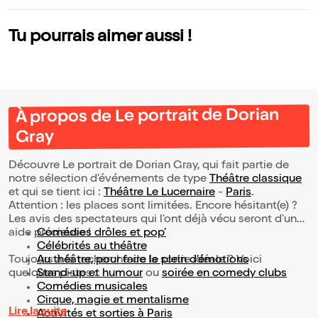
Tu pourrais aimer aussi !
À propos de Le portrait de Dorian
Gray
Découvre Le portrait de Dorian Gray, qui fait partie de
notre sélection d’événements de type
Théâtre classique
et qui se tient ici :
Théâtre Le Lucernaire
-
Paris
.
Attention : les places sont limitées. Encore hésitant(e) ?
Les avis des spectateurs qui l'ont déjà vécu seront d'une
aide précieuse !
Comédies drôles et pop’
Célébrités au théâtre
Toujours à la recherche de la sortie idéale ? Voici
Au théâtre, pour faire le plein d’émotions
quelques pistes :
Stand-up et humour
ou
soirée en comedy clubs
Comédies musicales
Cirque, magie et mentalisme
Lire la suite
Activités et sorties à Paris