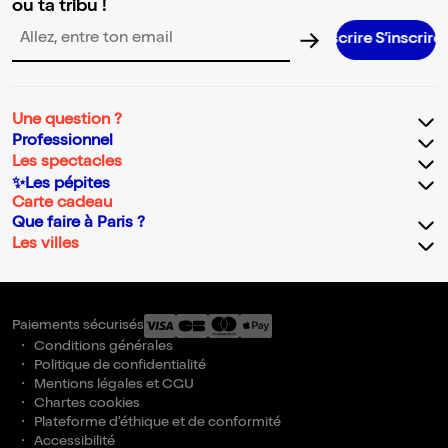
ou ta tribu !
S’inscrire S’inscrire S’inscrire S’inscrire
Adresse email pour la newsletter
Une question ?
Professionnel
Les spectacles
✨Les pépites
Carte cadeau
Que faire à Paris ?
Les villes
Paiements sécurisés
Conditions générales
Politique de confidentialité
Mentions légales et CGU
Chartes cookies
Plateforme d'éthique et de conformité
Accessibilité