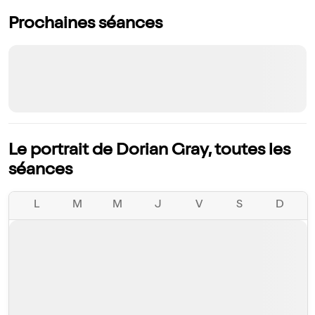
Prochaines séances
Le portrait de Dorian Gray, toutes les
séances
L
M
M
J
V
S
D