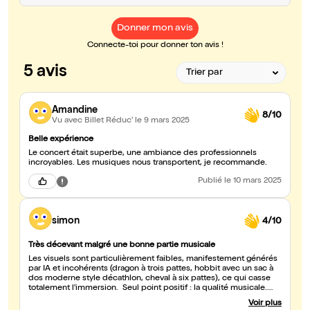
Donner mon avis
Connecte-toi pour donner ton avis !
5 avis
Amandine
8/10
Vu avec Billet Réduc'
le 9 mars 2025
Belle expérience
Le concert était superbe, une ambiance des professionnels
incroyables. Les musiques nous transportent, je recommande.
Publié
le 10 mars 2025
simon
4/10
Très décevant malgré une bonne partie musicale
Les visuels sont particulièrement faibles, manifestement générés
par IA et incohérents (dragon à trois pattes, hobbit avec un sac à
dos moderne style décathlon, cheval à six pattes), ce qui casse
totalement l'immersion. Seul point positif : la qualité musicale.
L'orchestre et les chanteuses ont offert une prestation solide.
Voir plus
Conclusion : une expérience très en dessous des attentes.