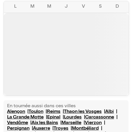
L
M
M
J
V
S
D
En tournée aussi dans ces villes
Alençon
Toulon
Reims
Thaon les Vosges
Albi
La Grande Motte
Epinal
Lourdes
Carcassonne
Vendôme
Aix les Bains
Marseille
Vierzon
Perpignan
Auxerre
Troyes
Montbéliard