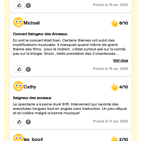
Publié
le 19 avr. 2026
Michaël
6/10
Concert Seingeur des Anneaux.
En soit le concert était bien. Certains thèmes ont subit des
modifications musicales. Il manquait quand même de grand
thème des films. pour le Hobbit , c'était surtout axé sur la comté,
pas sur la trilogie. Sinon , belle prestation des 2 chanteuses.
Concernant les 3 écrans derrières, c'était bien précisé qu'il n'y
Voir plus
avait pas les images et vidéos des films: question de droit.
Publié
le 18 avr. 2026
Cathy
4/10
Seigneur des anneaux
Le spectacle a à peine duré 1h15. Intervenant qui raconte des
anecdotes longues tout en anglais sans traduction. Un peu déçue
et en colère malgré la bonne musique!
Publié
le 17 avr. 2026
lea_boo4
2/10