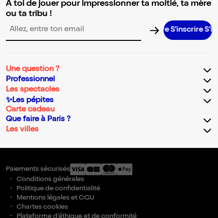
A toi de jouer pour impressionner ta moitié, ta mère
ou ta tribu !
S’inscrire S’inscri
Adresse email pour la newsletter
Une question ?
Professionnel
Les spectacles
✨Les pépites
Carte cadeau
Que faire à Paris ?
Les villes
Paiements sécurisés
Conditions générales
Politique de confidentialité
Mentions légales et CGU
Chartes cookies
Plateforme d'éthique et de conformité