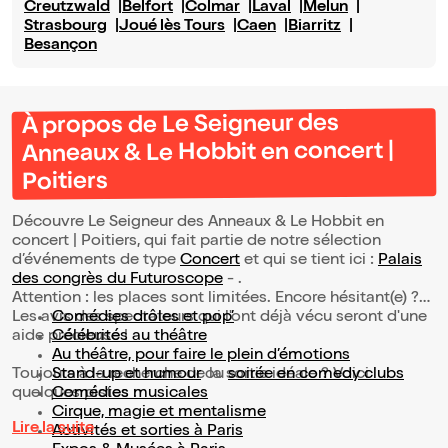
Creutzwald
Belfort
Colmar
Laval
Melun
Strasbourg
Joué lès Tours
Caen
Biarritz
Besançon
À propos de Le Seigneur des
Anneaux & Le Hobbit en concert |
Poitiers
Découvre Le Seigneur des Anneaux & Le Hobbit en
concert | Poitiers, qui fait partie de notre sélection
d’événements de type
Concert
et qui se tient ici :
Palais
des congrès du Futuroscope
- .
Attention : les places sont limitées. Encore hésitant(e) ?
Les avis des spectateurs qui l'ont déjà vécu seront d'une
Comédies drôles et pop’
aide précieuse !
Célébrités au théâtre
Au théâtre, pour faire le plein d’émotions
Toujours à la recherche de la sortie idéale ? Voici
Stand-up et humour
ou
soirée en comedy clubs
quelques pistes :
Comédies musicales
Cirque, magie et mentalisme
Lire la suite
Activités et sorties à Paris