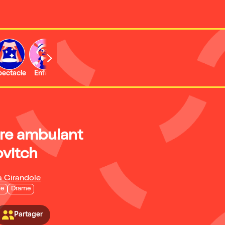
b
pectacle
Enfant
Concert
Activité
tre ambulant
vitch
a Girandole
ie
Drame
Partager