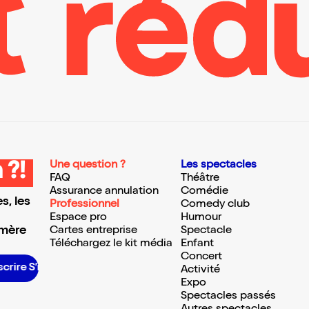
Une question ?
Les spectacles
 ?!
FAQ
Théâtre
Assurance annulation
Comédie
s, les
Professionnel
Comedy club
Espace pro
Humour
 mère
Cartes entreprise
Spectacle
Téléchargez le kit média
Enfant
Concert
scrire S’inscrire S’inscrire S’inscrire S’inscrire S’inscrire S’inscrire S’inscrire S’inscrire S’inscrire S’inscrire S’inscrire
Activité
Expo
Spectacles passés