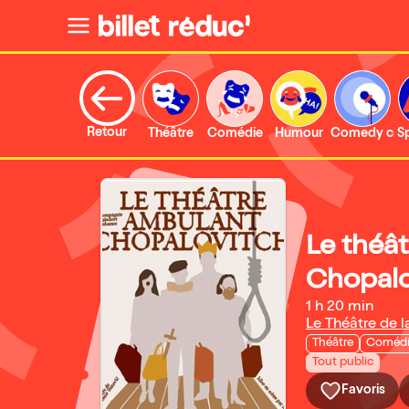
Retour
Théâtre
Comédie
Humour
Comedy clu
S
Le théâ
Chopalo
1 h 20 min
Le Théâtre de l
Théâtre
Coméd
Tout public
Favoris