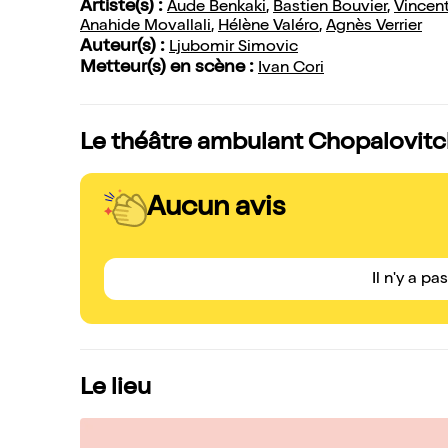
Artiste(s) :
Aude Benkaki
,
Bastien Bouvier
,
Vincent
Anahide Movallali
,
Hélène Valéro
,
Agnès Verrier
Auteur(s) :
Ljubomir Simovic
Metteur(s) en scène :
Ivan Cori
Le théâtre ambulant Chopalovitch
Aucun avis
Il n'y a pa
Le lieu