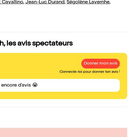
 Cavallino
,
Jean-Luc Durand
,
Ségolène Lavernhe
,
, les avis spectateurs
Donner mon avis
Connecte-toi pour donner ton avis !
s encore d'avis 😭