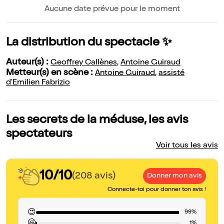
Aucune date prévue pour le moment
La distribution du spectacle ✨
Auteur(s) :
Geoffrey Callènes
,
Antoine Guiraud
Metteur(s) en scène :
Antoine Guiraud
,
assisté
d'Emilien Fabrizio
Les secrets de la méduse, les avis
spectateurs
Voir tous les avis
10/10
(208 avis)
Donner mon avis
Connecte-toi pour donner ton avis !
😍
99%
🤗
1%