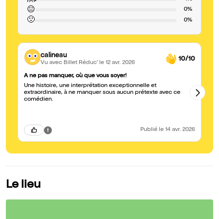
😐
0%
🙁
0%
calineau
10/10
Vu avec Billet Réduc'
le 12 avr. 2026
A ne pas manquer, où que vous soyer!
Gé
Une histoire, une interprétation exceptionnelle et
Br
extraordinaire, à ne manquer sous aucun prétexte avec ce
ta
comédien.
sa
Publié
le 14 avr. 2026
Le lieu