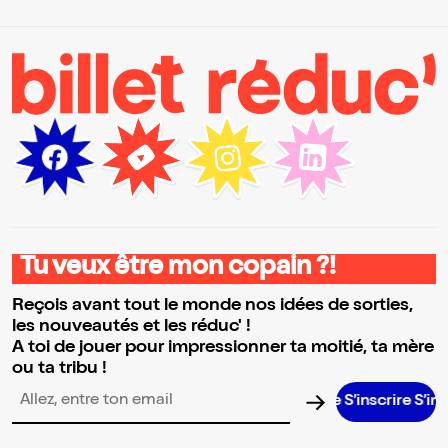
Tu veux être mon copain ?!
Reçois avant tout le monde nos idées de sorties,
les nouveautés et les réduc' !
A toi de jouer pour impressionner ta moitié, ta mère
ou ta tribu !
S’inscrire S’inscrir
Adresse email pour la newsletter