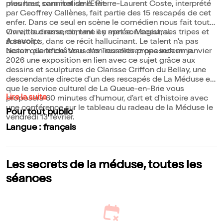
plus haut sommet de l'Etat.
meurtres, cannibalisme. Pierre-Laurent Coste, interprété
par Geoffrey Callènes, fait partie des 15 rescapés de cet
enfer. Dans ce seul en scène le comédien nous fait tout
vivre, tout ressentir, tant il y met son coeur, ses tripes et
On vit le drame, comme en apnée. Magistral.
son corps, dans ce récit hallucinant. Le talent n'a pas
A savoir :
besoin d'artifice. Vous n'en ressortirez pas indemne.
Notez que le château des Tourelles proposera en janvier
2026 une exposition en lien avec ce sujet grâce aux
dessins et sculptures de Clarisse Griffon du Bellay, une
descendante directe d'un des rescapés de La Méduse et
que le service culturel de La Queue-en-Brie vous
Lire la suite
proposera 60 minutes d'humour, d'art et d'histoire avec
une conférence sur le tableau du radeau de la Méduse le
Pour tout public
vendredi 13 février.
Langue : français
Les secrets de la méduse, toutes les
séances