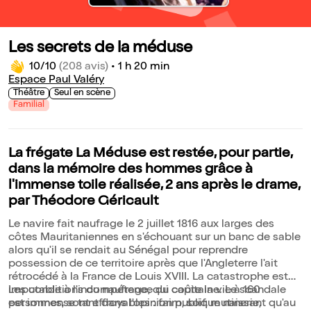
Les secrets de la méduse
10/10
(208 avis)
•
1 h 20 min
Espace Paul Valéry
Théâtre
Seul en scène
Familial
La frégate La Méduse est restée, pour partie,
dans la mémoire des hommes grâce à
l'immense toile réalisée, 2 ans après le drame,
par Théodore Géricault
Le navire fait naufrage le 2 juillet 1816 aux larges des
côtes Mauritaniennes en s'échouant sur un banc de sable
alors qu'il se rendait au Sénégal pour reprendre
possession de ce territoire après que l'Angleterre l'ait
rétrocédé à la France de Louis XVIII. La catastrophe est
imputable à l'incompétence du capitaine. Le scandale
Les conditions du naufrage, qui coûte la vie à 160
est immense tant dans l'opinion publique naissant qu'au
personnes, sont effroyables : faim, soif, mutinerie,