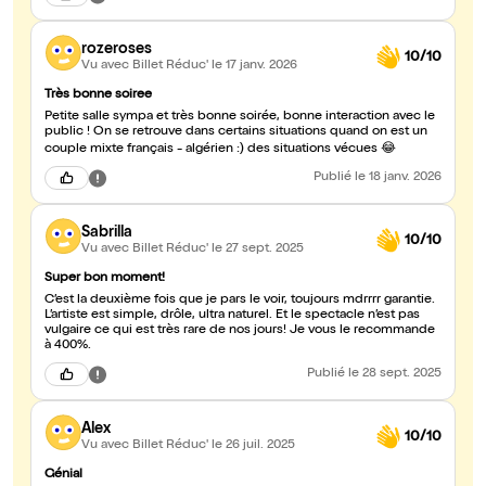
rozeroses
10/10
Vu avec Billet Réduc'
le 17 janv. 2026
Très bonne soiree
Petite salle sympa et très bonne soirée, bonne interaction avec le
public ! On se retrouve dans certains situations quand on est un
couple mixte français - algérien :) des situations vécues 😂
Publié
le 18 janv. 2026
Sabrilla
10/10
Vu avec Billet Réduc'
le 27 sept. 2025
Super bon moment!
C’est la deuxième fois que je pars le voir, toujours mdrrrr garantie.
L’artiste est simple, drôle, ultra naturel. Et le spectacle n’est pas
vulgaire ce qui est très rare de nos jours! Je vous le recommande
à 400%.
Publié
le 28 sept. 2025
Alex
10/10
Vu avec Billet Réduc'
le 26 juil. 2025
Génial