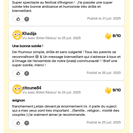
Super spectacle au festival d'Avignon ! J'ai passée une super
soirée très bonne ambiance et humoriste très drôle et
bienveillant.
Publié
le 31 juil. 2025
Khadija
8/10
Vu avec Billet Réduc'
le 25 juil. 2025
Une bonne soirée !
De l'humour simple, drôle et sans vulgarité ! Tous les parents se
reconnaîtront 😅 & Un message bienveillant qui s'adresse à tous et
à l'image de l'ensemble de notre (vraie) communauté ! ! Bref une
super soirée, merci !
Publié
le 26 juil. 2025
zitoune84
9/10
Vu avec Billet Réduc'
le 24 juil. 2025
avignon
franchement j,etais devant jai enormement ris .il parle du suject
qui a mes yeux sont tres important ...(famille , religion , mixité des
couples ) j'ai vraiment aimer je recommande.
Publié
le 25 juil. 2025