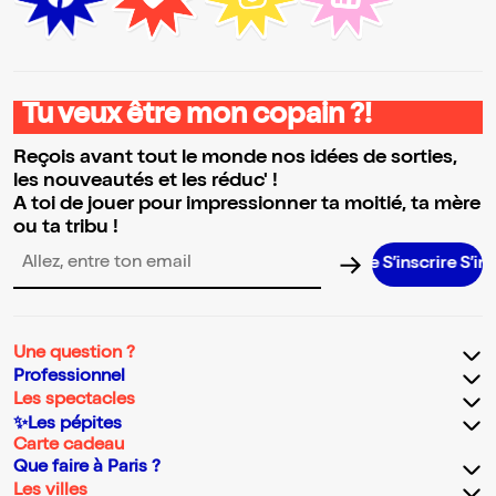
Tu veux être mon copain ?!
Reçois avant tout le monde nos idées de sorties,
les nouveautés et les réduc' !
A toi de jouer pour impressionner ta moitié, ta mère
ou ta tribu !
S’inscrire S’inscrire 
Adresse email pour la newsletter
Une question ?
Professionnel
Les spectacles
✨Les pépites
Carte cadeau
Que faire à Paris ?
Les villes