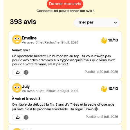
Donner mon avis
Connecte-toi pour donner ton avis !
393 avis
Emeline
10/10
Vu avec Billet Réduc'
le 19 juil. 2026
Venez rire !
Un spectacle hilarant, un humoriste au top ! Si vous n'avez pas
peur d'avoir des crampes aux zygomatiques mais que vous avez
peur de votre femme, c'est par ici !
Publié
le 20 juil. 2026
July
10/10
Vu avec Billet Réduc'
le 10 juil. 2026
À voir et à revoir 3
On rigole du début à la fin. 3 ans d'affilées et la seule chose que
j'ai hâte c'est le prochain spectacle. Un régal. Bravo 🤩
Publié
le 12 juil. 2026