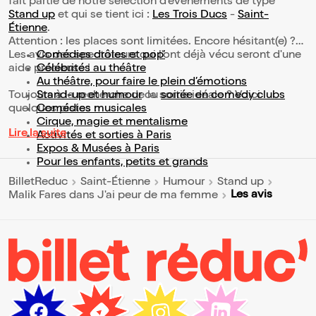
fait partie de notre sélection d’événements de type
Stand up
et qui se tient ici :
Les Trois Ducs
-
Saint-
Étienne
.
Attention : les places sont limitées. Encore hésitant(e) ?
Les avis des spectateurs qui l'ont déjà vécu seront d'une
Comédies drôles et pop’
aide précieuse !
Célébrités au théâtre
Au théâtre, pour faire le plein d’émotions
Toujours à la recherche de la sortie idéale ? Voici
Stand-up et humour
ou
soirée en comedy clubs
quelques pistes :
Comédies musicales
Cirque, magie et mentalisme
Lire la suite
Activités et sorties à Paris
Expos & Musées à Paris
Pour les enfants, petits et grands
BilletReduc
Saint-Étienne
Humour
Stand up
Les avis
Malik Fares dans J'ai peur de ma femme