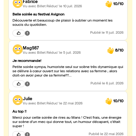
Fabrice
10/10
Vu avec Billet Réduc'
le 10 juil. 2026
Belle soirée au festival Avignon
Découverte et beaucoup de plaisir à oublier un moment les
soucis du quotidien.
Publié
le 11 juil. 2026
Mag987
8/10
Vu avec Billet Réduc'
le 5 juil. 2026
Je recommande!
Petite soirée sympa, humoriste seul sur scène très dynamique qui
se délivre à cœur ouvert sur les relations avec sa femme ; alors
doit-on avoir peur de sa femme?!!...
Publié
le 6 juil. 2026
Julie
10/10
Vu avec Billet Réduc'
le 22 mai 2026
Au top !!
Merci pour cette soirée de rires au Mans ! C'est frais, une énergie
sur scène d'un mec qui donne tout, un humour décapant, c'était
super !
Publié
le 22 mai 2026