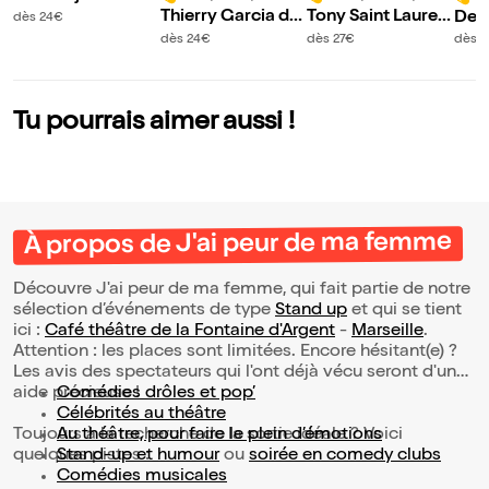
est of
Thierry Garcia da
Tony Saint Lauren
Deni
dès 24€
ns L'insolent
t dans Efficace
vous
dès 24€
dès 27€
dès 
le
Tu pourrais aimer aussi !
À propos de J'ai peur de ma femme
Découvre J'ai peur de ma femme, qui fait partie de notre
sélection d’événements de type
Stand up
et qui se tient
ici :
Café théâtre de la Fontaine d'Argent
-
Marseille
.
Attention : les places sont limitées. Encore hésitant(e) ?
Les avis des spectateurs qui l'ont déjà vécu seront d'une
aide précieuse !
Comédies drôles et pop’
Célébrités au théâtre
Toujours à la recherche de la sortie idéale ? Voici
Au théâtre, pour faire le plein d’émotions
quelques pistes :
Stand-up et humour
ou
soirée en comedy clubs
Comédies musicales