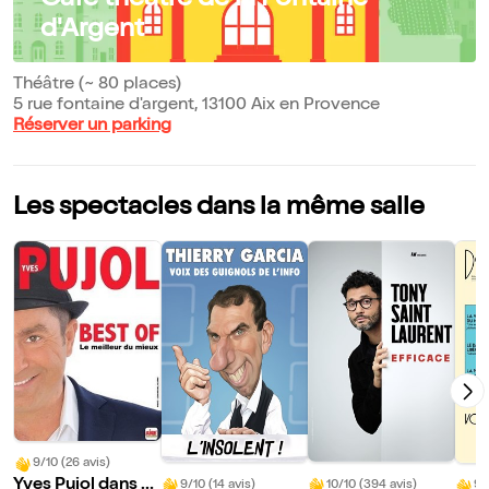
Café théâtre de la Fontaine
d'Argent
Théâtre (~ 80 places)
5 rue fontaine d'argent, 13100 Aix en Provence
Réserver un parking
Les spectacles dans la même salle
9/10 (26 avis)
Yves Pujol dans B
9/10 (14 avis)
10/10 (394 avis)
9/