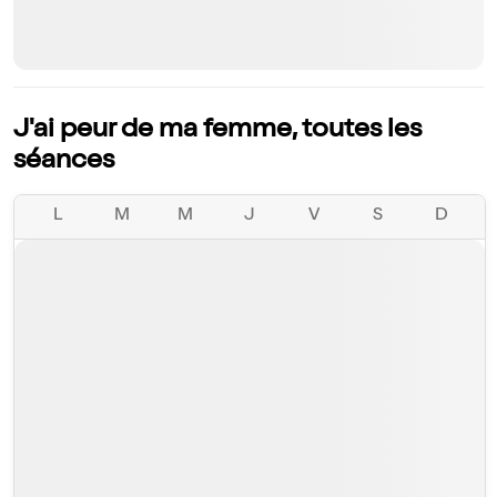
J'ai peur de ma femme, toutes les
séances
L
M
M
J
V
S
D