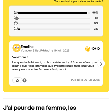
Connecte-toi pour donner ton avis !
😍
96%
🤗
1%
😐
0%
🙁
3%
Emeline
10/10
Vu avec Billet Réduc'
le 19 juil. 2026
Venez rire !
À 
Un spectacle hilarant, un humoriste au top ! Si vous n'avez pas
On
peur d'avoir des crampes aux zygomatiques mais que vous
qu
avez peur de votre femme, c'est par ici !
Publié
le 20 juil. 2026
J'ai peur de ma femme, les