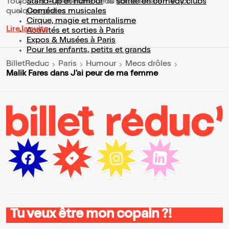
Toujours à la recherche de la sortie idéale ? Voici
Stand-up et humour
ou
soirée en comedy clubs
quelques pistes :
Comédies musicales
Cirque, magie et mentalisme
Lire la suite
Activités et sorties à Paris
Expos & Musées à Paris
Pour les enfants, petits et grands
BilletReduc
Paris
Humour
Mecs drôles
Malik Fares dans J'ai peur de ma femme
Tu veux être mon copain ?!