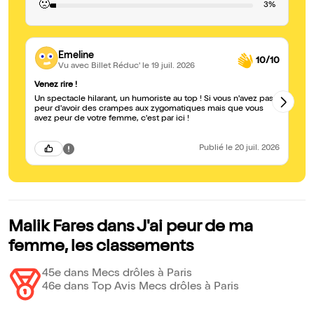
🙁
3%
Emeline
10/10
Vu avec Billet Réduc'
le 19 juil. 2026
Venez rire !
À 
Un spectacle hilarant, un humoriste au top ! Si vous n'avez pas
On
peur d'avoir des crampes aux zygomatiques mais que vous
qu
avez peur de votre femme, c'est par ici !
Publié
le 20 juil. 2026
Malik Fares dans J'ai peur de ma
femme, les classements
45e dans Mecs drôles à Paris
46e dans Top Avis Mecs drôles à Paris