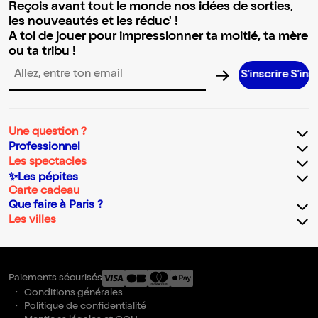
Reçois avant tout le monde nos idées de sorties,
les nouveautés et les réduc' !
A toi de jouer pour impressionner ta moitié, ta mère
ou ta tribu !
S’inscrire S’inscrire S’in
Adresse email pour la newsletter
Une question ?
Professionnel
Les spectacles
✨Les pépites
Carte cadeau
Que faire à Paris ?
Les villes
Paiements sécurisés
Conditions générales
Politique de confidentialité