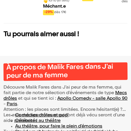
10/10 (61 avis)
dès 
ace !
Méchant.e
-29%
dès 17€
Tu pourrais aimer aussi !
À propos de Malik Fares dans J'ai
peur de ma femme
Découvre Malik Fares dans J'ai peur de ma femme, qui
fait partie de notre sélection d’événements de type
Mecs
drôles
et qui se tient ici :
Apollo Comedy - salle Apollo 90
-
Paris
.
Attention : les places sont limitées. Encore hésitant(e) ?
Les avis des spectateurs qui l'ont déjà vécu seront d'une
Comédies drôles et pop’
aide précieuse !
Célébrités au théâtre
Au théâtre, pour faire le plein d’émotions