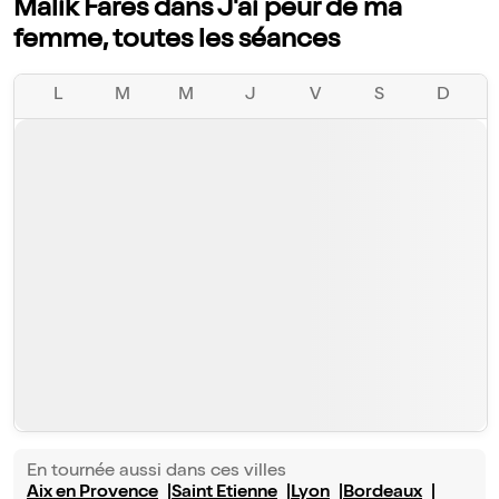
Malik Fares dans J'ai peur de ma
femme, toutes les séances
L
M
M
J
V
S
D
En tournée aussi dans ces villes
Aix en Provence
Saint Etienne
Lyon
Bordeaux