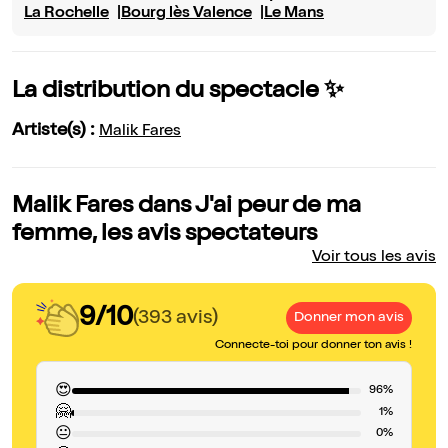
La Rochelle
Bourg lès Valence
Le Mans
La distribution du spectacle ✨
Artiste(s) :
Malik Fares
Malik Fares dans J'ai peur de ma
femme, les avis spectateurs
Voir tous les avis
9/10
(393 avis)
Donner mon avis
Connecte-toi pour donner ton avis !
😍
96%
🤗
1%
😐
0%