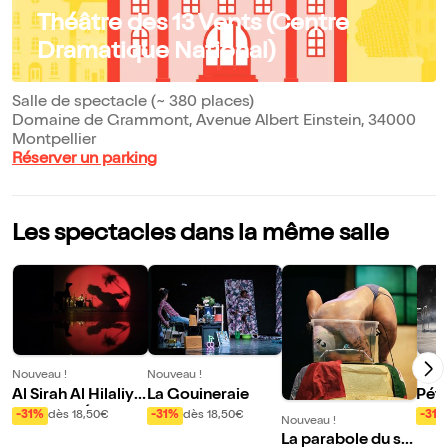
Théâtre des 13 Vents (Centre
Dramatique National)
Salle de spectacle (~ 380 places)
Domaine de Grammont, Avenue Albert Einstein, 34000
Montpellier
Réserver un parking
Les spectacles dans la même salle
Nouveau !
Nouveau !
Nouve
Al Sirah Al Hilaliyy
La Gouineraie
Pétr
ah dans L'Épopée
-31%
dès 18,50€
-31%
dès 18,50€
-31%
Nouveau !
des Banu Hilal
La parabole du se