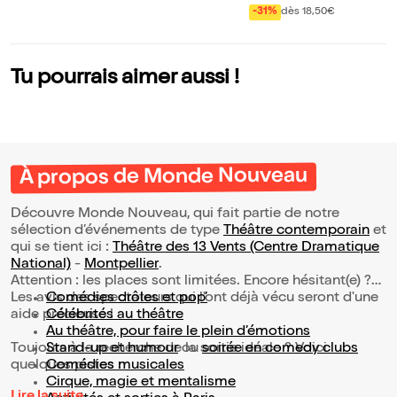
um
-31%
dès 18,50€
Tu pourrais aimer aussi !
À propos de Monde Nouveau
Découvre Monde Nouveau, qui fait partie de notre
sélection d’événements de type
Théâtre contemporain
et
qui se tient ici :
Théâtre des 13 Vents (Centre Dramatique
National)
-
Montpellier
.
Attention : les places sont limitées. Encore hésitant(e) ?
Les avis des spectateurs qui l'ont déjà vécu seront d'une
Comédies drôles et pop’
aide précieuse !
Célébrités au théâtre
Au théâtre, pour faire le plein d’émotions
Toujours à la recherche de la sortie idéale ? Voici
Stand-up et humour
ou
soirée en comedy clubs
quelques pistes :
Comédies musicales
Cirque, magie et mentalisme