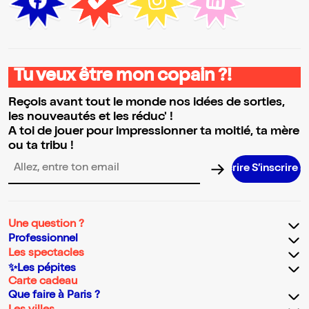
Tu veux être mon copain ?!
Reçois avant tout le monde nos idées de sorties,
les nouveautés et les réduc' !
A toi de jouer pour impressionner ta moitié, ta mère
ou ta tribu !
S’inscrire S
Adresse email pour la newsletter
Une question ?
Professionnel
Les spectacles
✨Les pépites
Carte cadeau
Que faire à Paris ?