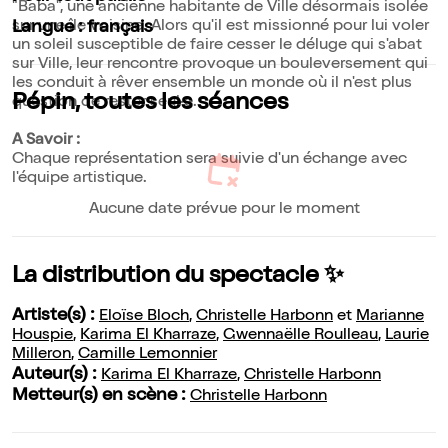
"Baba", une ancienne habitante de Ville désormais isolée
sur une île voisine. Alors qu'il est missionné pour lui voler
Langue : français
un soleil susceptible de faire cesser le déluge qui s'abat
sur Ville, leur rencontre provoque un bouleversement qui
les conduit à rêver ensemble un monde où il n'est plus
Pépin, toutes les séances
question de rester seul·e.
A Savoir :
Chaque représentation sera suivie d'un échange avec
l'équipe artistique.
Aucune date prévue pour le moment
La distribution du spectacle ✨
Artiste(s) :
Eloïse Bloch
,
Christelle Harbonn
et
Marianne
Houspie
,
Karima El Kharraze
,
Gwennaëlle Roulleau
,
Laurie
Milleron
,
Camille Lemonnier
Auteur(s) :
Karima El Kharraze
,
Christelle Harbonn
Metteur(s) en scène :
Christelle Harbonn