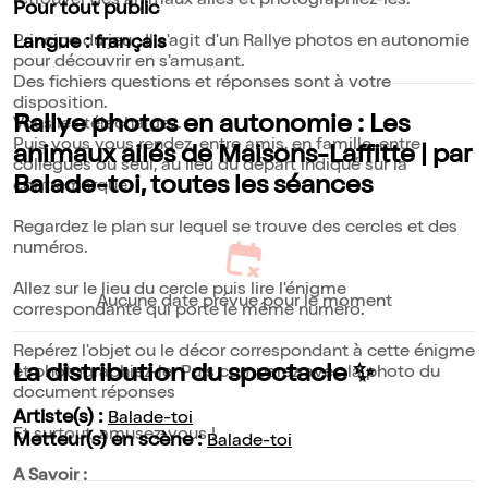
retrouver des animaux ailés et photographiez-les.
Pour tout public
Principe du jeu : Il s'agit d'un Rallye photos en autonomie
Langue : français
pour découvrir en s'amusant.
Des fichiers questions et réponses sont à votre
disposition.
Rallye photos en autonomie : Les
Vous les téléchargez.
Puis vous vous rendez, entre amis, en famille, entre
animaux ailés de Maisons-Laffitte | par
collègues ou seul, au lieu du départ indiqué sur la
Balade-toi, toutes les séances
contremarque.
Regardez le plan sur lequel se trouve des cercles et des
numéros.
Allez sur le lieu du cercle puis lire l'énigme
Aucune date prévue pour le moment
correspondante qui porte le même numéro.
Repérez l'objet ou le décor correspondant à cette énigme
La distribution du spectacle ✨
et photographiez-le. Puis comparez avec la photo du
document réponses
Artiste(s) :
Balade-toi
Et surtout, amusez-vous !
Metteur(s) en scène :
Balade-toi
A Savoir :