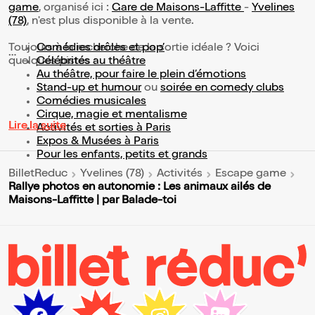
game
, organisé ici :
Gare de Maisons-Laffitte
-
Yvelines
(78)
, n'est plus disponible à la vente.
Toujours à la recherche de la sortie idéale ? Voici
Comédies drôles et pop’
quelques pistes :
Célébrités au théâtre
Au théâtre, pour faire le plein d’émotions
Stand-up et humour
ou
soirée en comedy clubs
Comédies musicales
Cirque, magie et mentalisme
Lire la suite
Activités et sorties à Paris
Expos & Musées à Paris
Pour les enfants, petits et grands
BilletReduc
Yvelines (78)
Activités
Escape game
Rallye photos en autonomie : Les animaux ailés de
Maisons-Laffitte | par Balade-toi