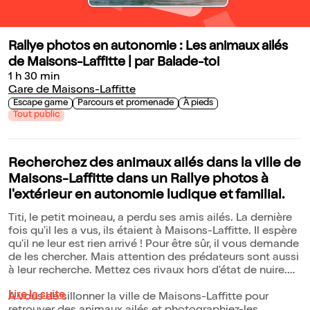
Rallye photos en autonomie : Les animaux ailés
de Maisons-Laffitte | par Balade-toi
1 h 30 min
Gare de Maisons-Laffitte
Escape game
Parcours et promenade
À pieds
Tout public
Recherchez des animaux ailés dans la ville de
Maisons-Laffitte dans un Rallye photos à
l'extérieur en autonomie ludique et familial.
Titi, le petit moineau, a perdu ses amis ailés. La dernière
fois qu'il les a vus, ils étaient à Maisons-Laffitte. Il espère
qu'il ne leur est rien arrivé ! Pour être sûr, il vous demande
de les chercher. Mais attention des prédateurs sont aussi
à leur recherche. Mettez ces rivaux hors d'état de nuire.
Lire la suite
A vous de sillonner la ville de Maisons-Laffitte pour