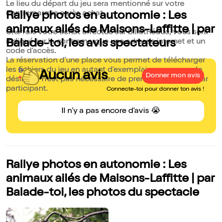
Le lieu du départ du jeu sera mentionné sur votre
contremarque après achat.
Rallye photos en autonomie : Les
animaux ailés de Maisons-Laffitte | par
Une fois votre achat effectué sur BilletRéduc, vous sera
indiqué sur la contremarque une adresse internet et un
Balade-toi, les avis spectateurs
code d'accès.
La réservation d'une place vous permet de télécharger
les fichiers du jeu en autant d'exemplaires que vous le
Aucun avis
Donner mon avis
désirez. Il n'est pas nécessaire de prendre une place par
participant.
Connecte-toi pour donner ton avis !
Il n'y a pas encore d'avis 😭
Rallye photos en autonomie : Les
animaux ailés de Maisons-Laffitte | par
Balade-toi, les photos du spectacle