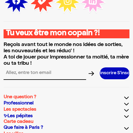
Tu veux être mon copain ?!
Reçois avant tout le monde nos idées de sorties,
les nouveautés et les réduc' !
A toi de jouer pour impressionner ta moitié, ta mère
ou ta tribu !
S’inscrire S’inscrire S’inscr
Adresse email pour la newsletter
Une question ?
Professionnel
Les spectacles
✨Les pépites
Carte cadeau
Que faire à Paris ?