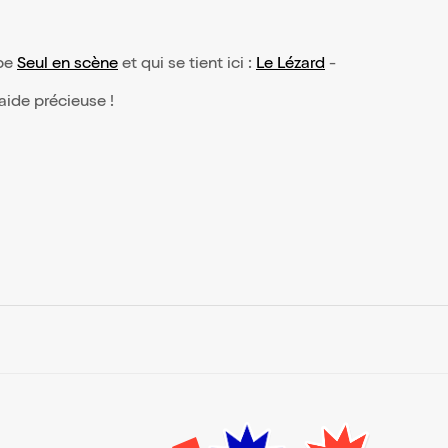
ype
Seul en scène
et qui se tient ici :
Le Lézard
-
 aide précieuse !