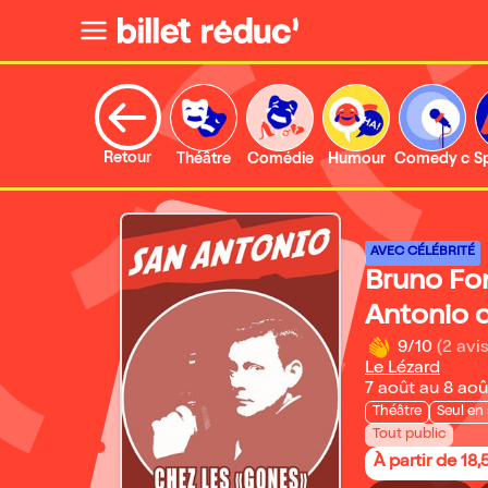
Retour
Théâtre
Comédie
Humour
Comedy clu
S
AVEC CÉLÉBRITÉ
Bruno Fo
Antonio 
9/10
(2 avis
Le Lézard
7 août au 8 ao
Théâtre
Seul en
Tout public
À partir de 18,