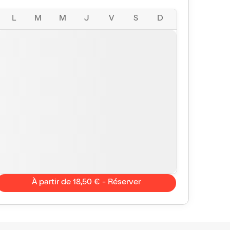
L
M
M
J
V
S
D
À partir de 18,50 € - Réserver