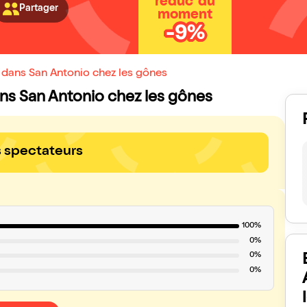
réduc' du
Partager
moment
-9%
 dans San Antonio chez les gônes
dans San Antonio chez les gônes
s spectateurs
100%
0%
0%
0%