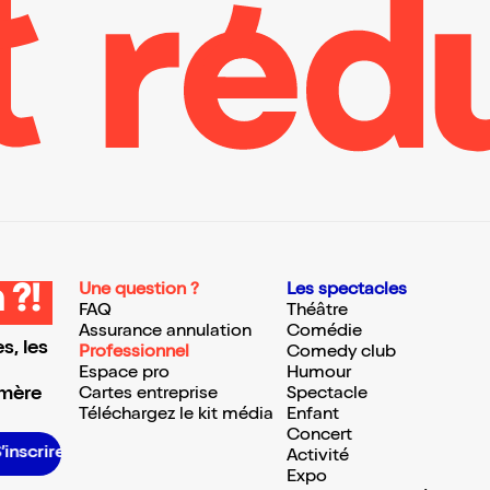
Une question ?
Les spectacles
 ?!
FAQ
Théâtre
Assurance annulation
Comédie
s, les
Professionnel
Comedy club
Espace pro
Humour
 mère
Cartes entreprise
Spectacle
Téléchargez le kit média
Enfant
Concert
S’inscrire S’inscrire S’inscrire S’inscrire S’inscrire S’inscrire S’inscrire S’inscrire S’inscrire S’inscrire S’inscrire S’inscrire
Activité
Expo