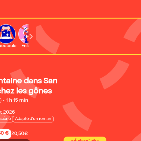
b
pectacle
Enfant
Concert
ntaine dans San
chez les gônes
)
•
1 h 15 min
ût 2026
 scène
Adapté d'un roman
50 €
20,50€