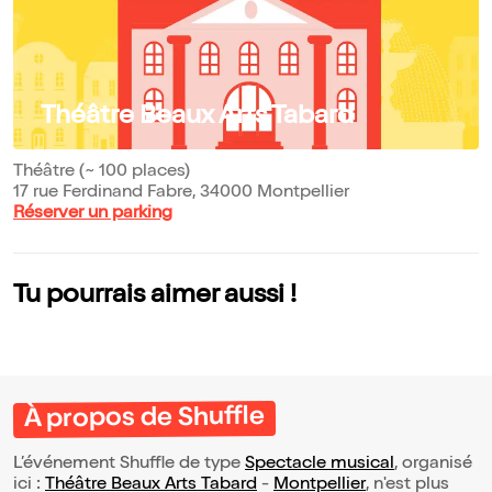
Théâtre Beaux Arts Tabard
Théâtre (~ 100 places)
17 rue Ferdinand Fabre, 34000 Montpellier
Réserver un parking
Tu pourrais aimer aussi !
À propos de Shuffle
L’événement Shuffle de type
Spectacle musical
, organisé
ici :
Théâtre Beaux Arts Tabard
-
Montpellier
, n'est plus