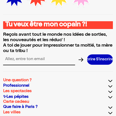
Tu veux être mon copain ?!
Reçois avant tout le monde nos idées de sorties,
les nouveautés et les réduc' !
A toi de jouer pour impressionner ta moitié, ta mère
ou ta tribu !
S’inscrire
Adresse email pour la newsletter
Une question ?
Professionnel
Les spectacles
✨Les pépites
Carte cadeau
Que faire à Paris ?
Les villes