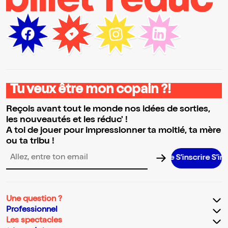
Tu veux être mon copain ?!
Reçois avant tout le monde nos idées de sorties,
les nouveautés et les réduc' !
A toi de jouer pour impressionner ta moitié, ta mère
ou ta tribu !
S’inscrire S’inscrire
Adresse email pour la newsletter
Une question ?
Professionnel
Les spectacles