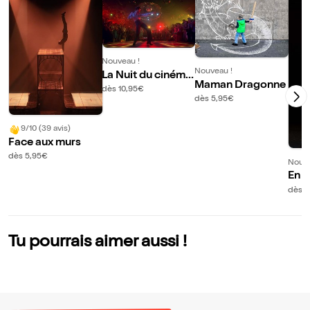
Nouveau !
Nouveau !
La Nuit du cinéma
Maman Dragonne
en musique !
dès 10,95€
dès 5,95€
9/10 (39 avis)
Face aux murs
dès 5,95€
Nouve
En a
and 
dès 1
Tu pourrais aimer aussi !