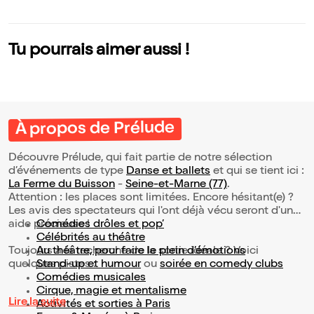
Tu pourrais aimer aussi !
À propos de Prélude
Découvre Prélude, qui fait partie de notre sélection
d’événements de type
Danse et ballets
et qui se tient ici :
La Ferme du Buisson
-
Seine-et-Marne (77)
.
Attention : les places sont limitées. Encore hésitant(e) ?
Les avis des spectateurs qui l'ont déjà vécu seront d'une
aide précieuse !
Comédies drôles et pop’
Célébrités au théâtre
Toujours à la recherche de la sortie idéale ? Voici
Au théâtre, pour faire le plein d’émotions
quelques pistes :
Stand-up et humour
ou
soirée en comedy clubs
Comédies musicales
Cirque, magie et mentalisme
Lire la suite
Activités et sorties à Paris