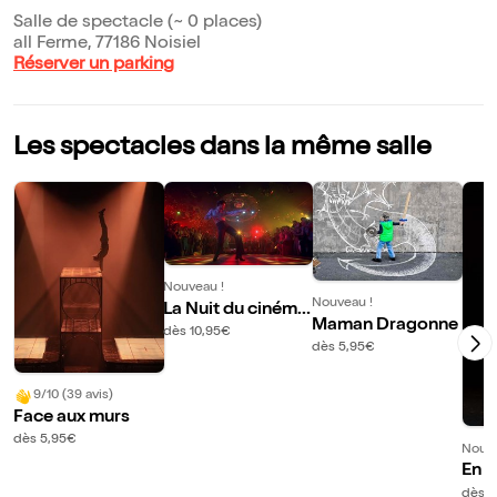
Salle de spectacle (~ 0 places)
all Ferme, 77186 Noisiel
Réserver un parking
Les spectacles dans la même salle
Nouveau !
Nouveau !
La Nuit du cinéma
Maman Dragonne
en musique !
dès 10,95€
dès 5,95€
9/10 (39 avis)
Face aux murs
dès 5,95€
Nouve
En a
and 
dès 1